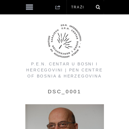
P.E.N. CENTAR U BOSNI I
HERCEGOVINI | PEN CENTRE
OF BOSNIA & HERZEGOVINA
DSC_0001