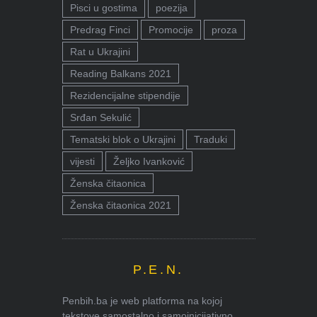
Pisci u gostima
poezija
Predrag Finci
Promocije
proza
Rat u Ukrajini
Reading Balkans 2021
Rezidencijalne stipendije
Srđan Sekulić
Tematski blok o Ukrajini
Traduki
vijesti
Željko Ivanković
Ženska čitaonica
Ženska čitaonica 2021
P.E.N.
Penbih.ba je web platforma na kojoj
tekstove samostalno i samoinicijativno