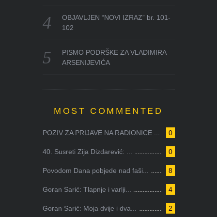
OBJAVLJEN “NOVI IZRAZ” br. 101-
102
PISMO PODRŠKE ZA VLADIMIRA
ARSENIJEVIĆA
MOST COMMENTED
POZIV ZA PRIJAVE NA RADIONICE ...
0
40. Susreti Zija Dizdarević: ...
0
Povodom Dana pobjede nad faši...
8
Goran Sarić: Tlapnje i varlji...
4
Goran Sarić: Moja dvije i dva...
2