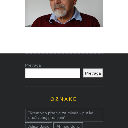
Pretraga
Pretraga
OZNAKE
"Kreativno pisanje za mlade - put ka
društvenoj promjeni"
Adisa Bašić
Ahmed Burić