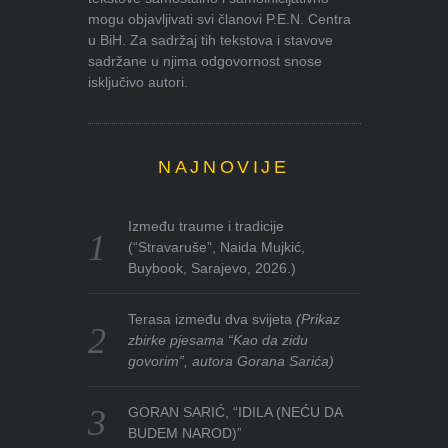
mogu objavljivati svi članovi P.E.N. Centra
u BiH. Za sadržaj tih tekstova i stavove
sadržane u njima odgovornost snose
isključivo autori.
NAJNOVIJE
Između traume i tradicije
(“Stravaruše”, Naida Mujkić,
Buybook, Sarajevo, 2026.)
Terasa između dva svijeta
(Prikaz
zbirke pjesama “Kao da zidu
govorim”, autora Gorana Sarića)
GORAN SARIĆ, “IDILA (NEĆU DA
BUDEM NAROD)”