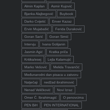
Almin Kaplan
Asmir Kujović
Bjanka Alajbegović
Buybook
Darko Cvijetić
Enver Kazaz
Ervin Mujabašić
Ferida Duraković
Goran Sarić
Goran Simić
Intervju
Ivana Golijanin
Jasmin Agić
Kratka priča
Kritika/esej
Lejla Kalamujić
Marko Vešović
Melida Travančić
Međunarodni dan pisaca u zatvoru
Natječaji
nedžad ibrahimović
Nenad Veličković
Novi Izraz
Omer Ć. Ibrahimagić
O penovcima
PEN BiH
PEN INTERNATIONAL