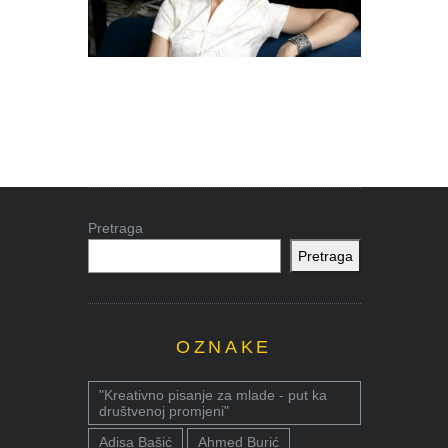
Pretraga
Pretraga
OZNAKE
"Kreativno pisanje za mlade - put ka
društvenoj promjeni"
Adisa Bašić
Ahmed Burić