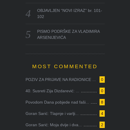
OBJAVLJEN “NOVI IZRAZ” br. 101-
102
PISMO PODRŠKE ZA VLADIMIRA
ARSENIJEVIĆA
MOST COMMENTED
POZIV ZA PRIJAVE NA RADIONICE ...
0
40. Susreti Zija Dizdarević: ...
0
Povodom Dana pobjede nad faši...
8
Goran Sarić: Tlapnje i varlji...
4
Goran Sarić: Moja dvije i dva...
2