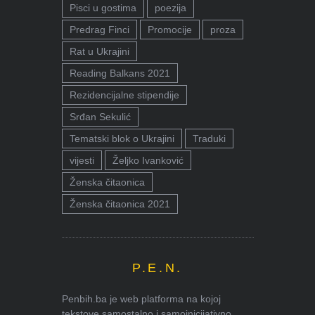
Pisci u gostima
poezija
Predrag Finci
Promocije
proza
Rat u Ukrajini
Reading Balkans 2021
Rezidencijalne stipendije
Srđan Sekulić
Tematski blok o Ukrajini
Traduki
vijesti
Željko Ivanković
Ženska čitaonica
Ženska čitaonica 2021
P.E.N.
Penbih.ba je web platforma na kojoj
tekstove samostalno i samoinicijativno