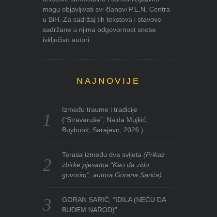
mogu objavljivati svi članovi P.E.N. Centra
u BiH. Za sadržaj tih tekstova i stavove
sadržane u njima odgovornost snose
isključivo autori.
NAJNOVIJE
Između traume i tradicije
(“Stravaruše”, Naida Mujkić,
Buybook, Sarajevo, 2026.)
Terasa između dva svijeta
(Prikaz
zbirke pjesama “Kao da zidu
govorim”, autora Gorana Sarića)
GORAN SARIĆ, “IDILA (NEĆU DA
BUDEM NAROD)”