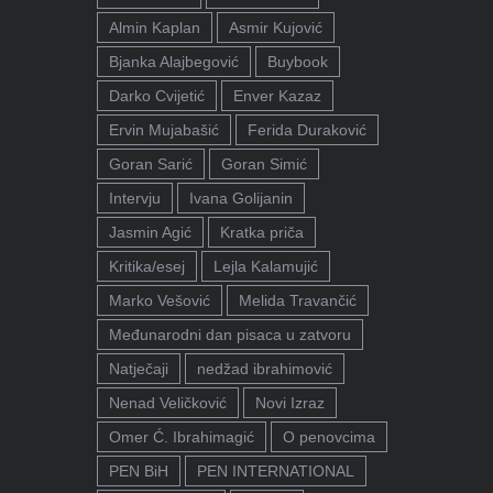
Almin Kaplan
Asmir Kujović
Bjanka Alajbegović
Buybook
Darko Cvijetić
Enver Kazaz
Ervin Mujabašić
Ferida Duraković
Goran Sarić
Goran Simić
Intervju
Ivana Golijanin
Jasmin Agić
Kratka priča
Kritika/esej
Lejla Kalamujić
Marko Vešović
Melida Travančić
Međunarodni dan pisaca u zatvoru
Natječaji
nedžad ibrahimović
Nenad Veličković
Novi Izraz
Omer Ć. Ibrahimagić
O penovcima
PEN BiH
PEN INTERNATIONAL