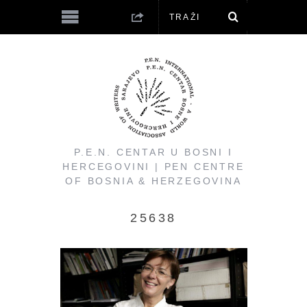
P.E.N. CENTAR U BOSNI I
HERCEGOVINI | PEN CENTRE
OF BOSNIA & HERZEGOVINA
25638