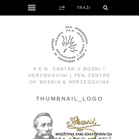
P.E.N. CENTAR U BOSNI I
HERCEGOVINI | PEN CENTRE
OF BOSNIA & HERZEGOVINA
THUMBNAIL_LOGO