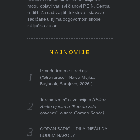
mogu objavljivati svi članovi P.E.N. Centra
u BiH. Za sadržaj tih tekstova i stavove
sadržane u njima odgovornost snose
isključivo autori.
NAJNOVIJE
Između traume i tradicije
(“Stravaruše”, Naida Mujkić,
Buybook, Sarajevo, 2026.)
Terasa između dva svijeta
(Prikaz
zbirke pjesama “Kao da zidu
govorim”, autora Gorana Sarića)
GORAN SARIĆ, “IDILA (NEĆU DA
BUDEM NAROD)”