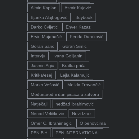
Almin Kaplan
Asmir Kujović
Bjanka Alajbegović
Buybook
Darko Cvijetić
Enver Kazaz
Ervin Mujabašić
Ferida Duraković
Goran Sarić
Goran Simić
Intervju
Ivana Golijanin
Jasmin Agić
Kratka priča
Kritika/esej
Lejla Kalamujić
Marko Vešović
Melida Travančić
Međunarodni dan pisaca u zatvoru
Natječaji
nedžad ibrahimović
Nenad Veličković
Novi Izraz
Omer Ć. Ibrahimagić
O penovcima
PEN BiH
PEN INTERNATIONAL