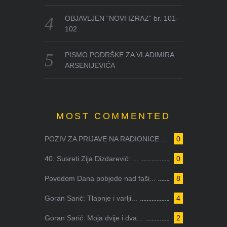
OBJAVLJEN “NOVI IZRAZ” br. 101-
102
PISMO PODRŠKE ZA VLADIMIRA
ARSENIJEVIĆA
MOST COMMENTED
POZIV ZA PRIJAVE NA RADIONICE ...
0
40. Susreti Zija Dizdarević: ...
0
Povodom Dana pobjede nad faši...
8
Goran Sarić: Tlapnje i varlji...
4
Goran Sarić: Moja dvije i dva...
2