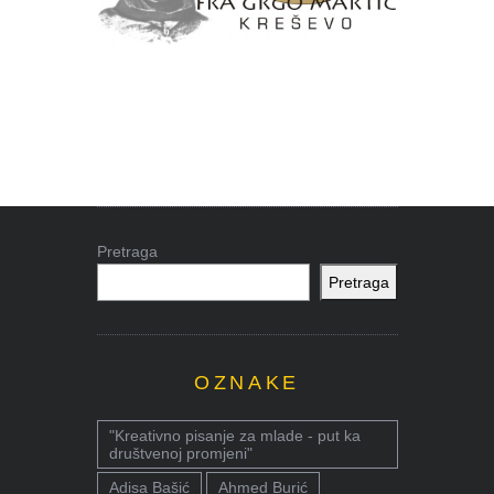
Pretraga
Pretraga
OZNAKE
"Kreativno pisanje za mlade - put ka
društvenoj promjeni"
Adisa Bašić
Ahmed Burić