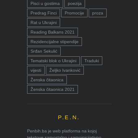
Pisci u gostima
poezija
Predrag Finci
Promocije
proza
Rat u Ukrajini
Reading Balkans 2021
Rezidencijalne stipendije
Srđan Sekulić
Tematski blok o Ukrajini
Traduki
vijesti
Željko Ivanković
Ženska čitaonica
Ženska čitaonica 2021
P.E.N.
Penbih.ba je web platforma na kojoj
tekstove samostalno i samoinicijativno