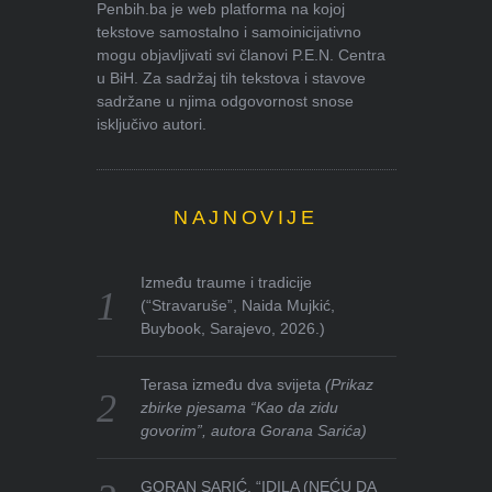
Penbih.ba je web platforma na kojoj
tekstove samostalno i samoinicijativno
mogu objavljivati svi članovi P.E.N. Centra
u BiH. Za sadržaj tih tekstova i stavove
sadržane u njima odgovornost snose
isključivo autori.
NAJNOVIJE
Između traume i tradicije
(“Stravaruše”, Naida Mujkić,
Buybook, Sarajevo, 2026.)
Terasa između dva svijeta
(Prikaz
zbirke pjesama “Kao da zidu
govorim”, autora Gorana Sarića)
GORAN SARIĆ, “IDILA (NEĆU DA