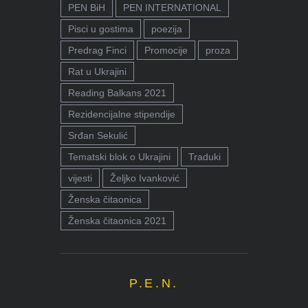
PEN BiH
PEN INTERNATIONAL
Pisci u gostima
poezija
Predrag Finci
Promocije
proza
Rat u Ukrajini
Reading Balkans 2021
Rezidencijalne stipendije
Srđan Sekulić
Tematski blok o Ukrajini
Traduki
vijesti
Željko Ivanković
Ženska čitaonica
Ženska čitaonica 2021
P.E.N.