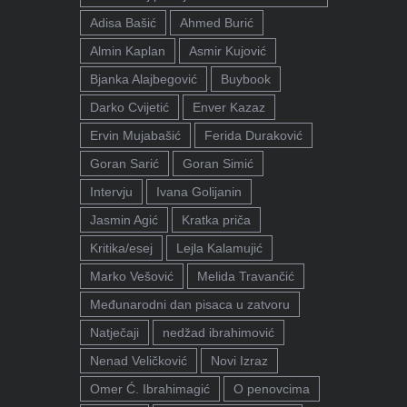
Adisa Bašić
Ahmed Burić
Almin Kaplan
Asmir Kujović
Bjanka Alajbegović
Buybook
Darko Cvijetić
Enver Kazaz
Ervin Mujabašić
Ferida Duraković
Goran Sarić
Goran Simić
Intervju
Ivana Golijanin
Jasmin Agić
Kratka priča
Kritika/esej
Lejla Kalamujić
Marko Vešović
Melida Travančić
Međunarodni dan pisaca u zatvoru
Natječaji
nedžad ibrahimović
Nenad Veličković
Novi Izraz
Omer Ć. Ibrahimagić
O penovcima