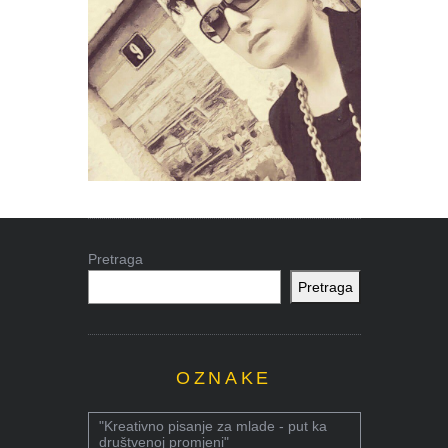
Pretraga
Pretraga
OZNAKE
"Kreativno pisanje za mlade - put ka
društvenoj promjeni"