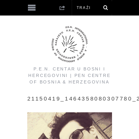
P.E.N. CENTAR U BOSNI I
HERCEGOVINI | PEN CENTRE
OF BOSNIA & HERZEGOVINA
21150419_1464358080307780_