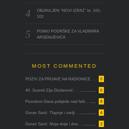
OBJAVLJEN “NOVI IZRAZ” br. 101-
102
PISMO PODRŠKE ZA VLADIMIRA
ARSENIJEVIĆA
MOST COMMENTED
POZIV ZA PRIJAVE NA RADIONICE ...
0
40. Susreti Zija Dizdarević: ...
0
Povodom Dana pobjede nad faši...
8
Goran Sarić: Tlapnje i varlji...
4
Goran Sarić: Moja dvije i dva...
2