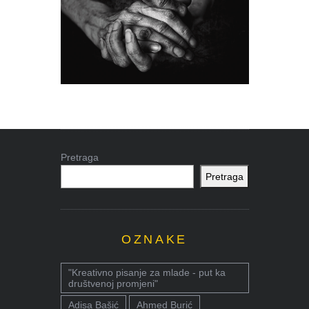
Pretraga
Pretraga
OZNAKE
"Kreativno pisanje za mlade - put ka
društvenoj promjeni"
Adisa Bašić
Ahmed Burić