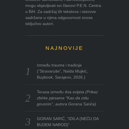
mogu objavljivati svi članovi P.E.N. Centra
u BiH. Za sadržaj tih tekstova i stavove
sadržane u njima odgovornost snose
isključivo autori.
NAJNOVIJE
Između traume i tradicije
(“Stravaruše”, Naida Mujkić,
Buybook, Sarajevo, 2026.)
Terasa između dva svijeta
(Prikaz
zbirke pjesama “Kao da zidu
govorim”, autora Gorana Sarića)
GORAN SARIĆ, “IDILA (NEĆU DA
BUDEM NAROD)”