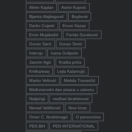
Almin Kaplan
Asmir Kujović
Bjanka Alajbegović
Buybook
Darko Cvijetić
Enver Kazaz
Ervin Mujabašić
Ferida Duraković
Goran Sarić
Goran Simić
Intervju
Ivana Golijanin
Jasmin Agić
Kratka priča
Kritika/esej
Lejla Kalamujić
Marko Vešović
Melida Travančić
Međunarodni dan pisaca u zatvoru
Natječaji
nedžad ibrahimović
Nenad Veličković
Novi Izraz
Omer Ć. Ibrahimagić
O penovcima
PEN BiH
PEN INTERNATIONAL