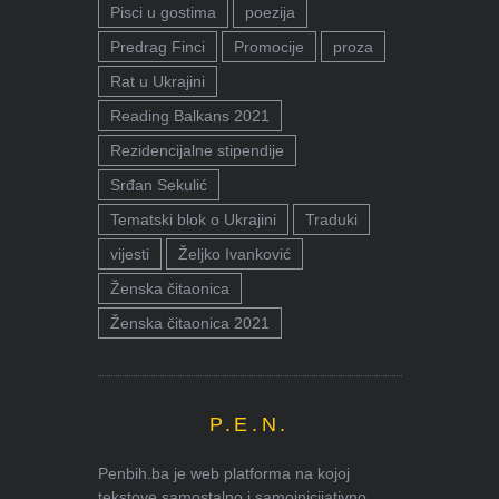
Pisci u gostima
poezija
Predrag Finci
Promocije
proza
Rat u Ukrajini
Reading Balkans 2021
Rezidencijalne stipendije
Srđan Sekulić
Tematski blok o Ukrajini
Traduki
vijesti
Željko Ivanković
Ženska čitaonica
Ženska čitaonica 2021
P.E.N.
Penbih.ba je web platforma na kojoj
tekstove samostalno i samoinicijativno