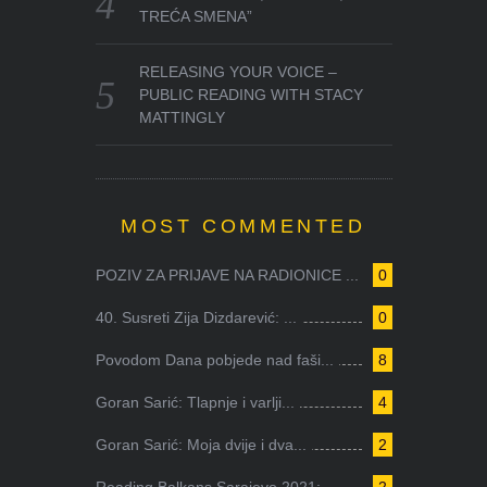
TREĆA SMENA”
RELEASING YOUR VOICE –
PUBLIC READING WITH STACY
MATTINGLY
MOST COMMENTED
POZIV ZA PRIJAVE NA RADIONICE ...
0
40. Susreti Zija Dizdarević: ...
0
Povodom Dana pobjede nad faši...
8
Goran Sarić: Tlapnje i varlji...
4
Goran Sarić: Moja dvije i dva...
2