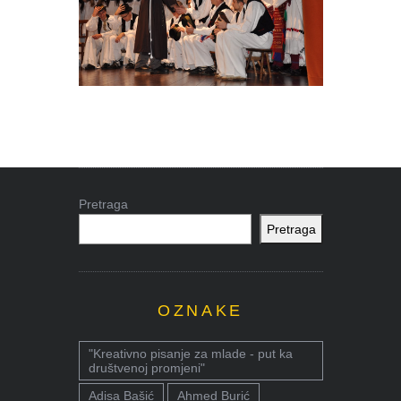
Pretraga
Pretraga
OZNAKE
"Kreativno pisanje za mlade - put ka
društvenoj promjeni"
Adisa Bašić
Ahmed Burić