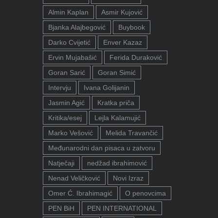
Almin Kaplan
Asmir Kujović
Bjanka Alajbegović
Buybook
Darko Cvijetić
Enver Kazaz
Ervin Mujabašić
Ferida Duraković
Goran Sarić
Goran Simić
Intervju
Ivana Golijanin
Jasmin Agić
Kratka priča
Kritika/esej
Lejla Kalamujić
Marko Vešović
Melida Travančić
Međunarodni dan pisaca u zatvoru
Natječaji
nedžad ibrahimović
Nenad Veličković
Novi Izraz
Omer Ć. Ibrahimagić
O penovcima
PEN BiH
PEN INTERNATIONAL