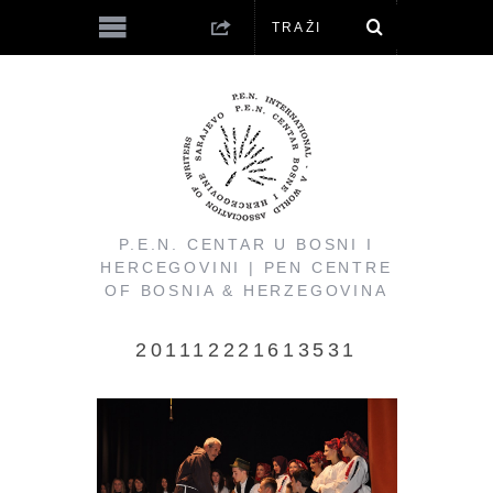
P.E.N. CENTAR U BOSNI I
HERCEGOVINI | PEN CENTRE
OF BOSNIA & HERZEGOVINA
201112221613531