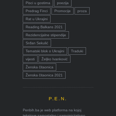
Pisci u gostima
poezija
Predrag Finci
Promocije
proza
Rat u Ukrajini
Reading Balkans 2021
Rezidencijalne stipendije
Srđan Sekulić
Tematski blok o Ukrajini
Traduki
vijesti
Željko Ivanković
Ženska čitaonica
Ženska čitaonica 2021
P.E.N.
Penbih.ba je web platforma na kojoj
tekstove samostalno i samoinicijativno