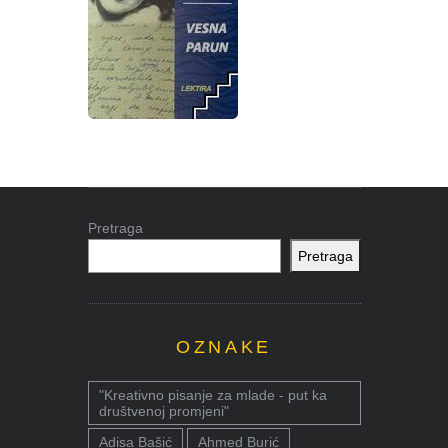
Pretraga
Pretraga
OZNAKE
"Kreativno pisanje za mlade - put ka
društvenoj promjeni"
Adisa Bašić
Ahmed Burić