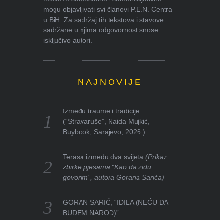
mogu objavljivati svi članovi P.E.N. Centra
u BiH. Za sadržaj tih tekstova i stavove
sadržane u njima odgovornost snose
isključivo autori.
NAJNOVIJE
Između traume i tradicije
(“Stravaruše”, Naida Mujkić,
Buybook, Sarajevo, 2026.)
Terasa između dva svijeta
(Prikaz
zbirke pjesama “Kao da zidu
govorim”, autora Gorana Sarića)
GORAN SARIĆ, “IDILA (NEĆU DA
BUDEM NAROD)”