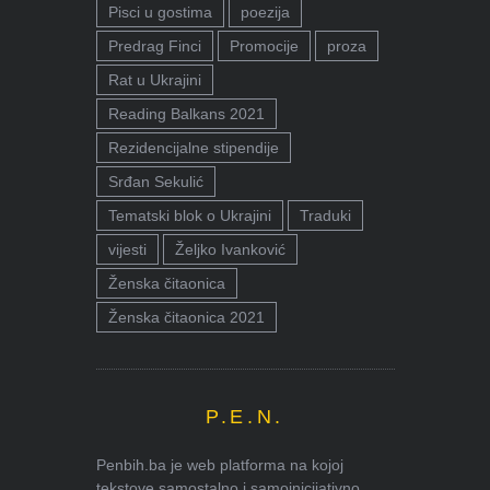
Pisci u gostima
poezija
Predrag Finci
Promocije
proza
Rat u Ukrajini
Reading Balkans 2021
Rezidencijalne stipendije
Srđan Sekulić
Tematski blok o Ukrajini
Traduki
vijesti
Željko Ivanković
Ženska čitaonica
Ženska čitaonica 2021
P.E.N.
Penbih.ba je web platforma na kojoj
tekstove samostalno i samoinicijativno