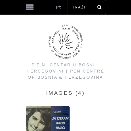
P.E.N. CENTAR U BOSNI I
HERCEGOVINI | PEN CENTRE
OF BOSNIA & HERZEGOVINA
IMAGES (4)