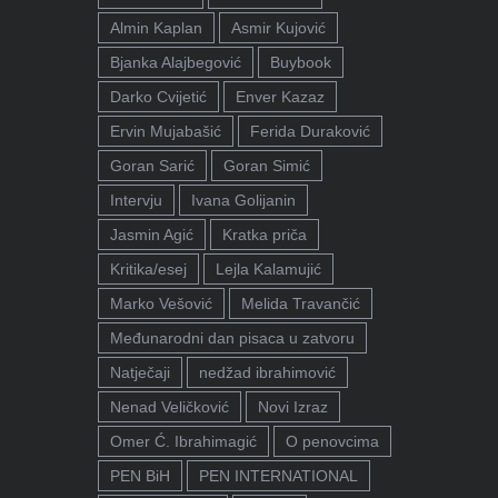
Almin Kaplan
Asmir Kujović
Bjanka Alajbegović
Buybook
Darko Cvijetić
Enver Kazaz
Ervin Mujabašić
Ferida Duraković
Goran Sarić
Goran Simić
Intervju
Ivana Golijanin
Jasmin Agić
Kratka priča
Kritika/esej
Lejla Kalamujić
Marko Vešović
Melida Travančić
Međunarodni dan pisaca u zatvoru
Natječaji
nedžad ibrahimović
Nenad Veličković
Novi Izraz
Omer Ć. Ibrahimagić
O penovcima
PEN BiH
PEN INTERNATIONAL