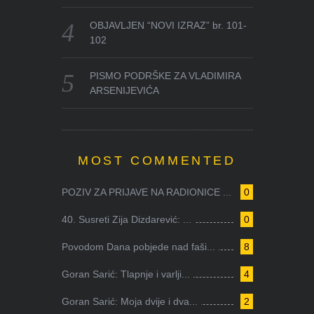
OBJAVLJEN “NOVI IZRAZ” br. 101-
102
PISMO PODRŠKE ZA VLADIMIRA
ARSENIJEVIĆA
MOST COMMENTED
POZIV ZA PRIJAVE NA RADIONICE ...
0
40. Susreti Zija Dizdarević: ...
0
Povodom Dana pobjede nad faši...
8
Goran Sarić: Tlapnje i varlji...
4
Goran Sarić: Moja dvije i dva...
2