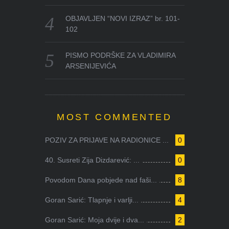
OBJAVLJEN “NOVI IZRAZ” br. 101-
102
PISMO PODRŠKE ZA VLADIMIRA
ARSENIJEVIĆA
MOST COMMENTED
POZIV ZA PRIJAVE NA RADIONICE ...
0
40. Susreti Zija Dizdarević: ...
0
Povodom Dana pobjede nad faši...
8
Goran Sarić: Tlapnje i varlji...
4
Goran Sarić: Moja dvije i dva...
2