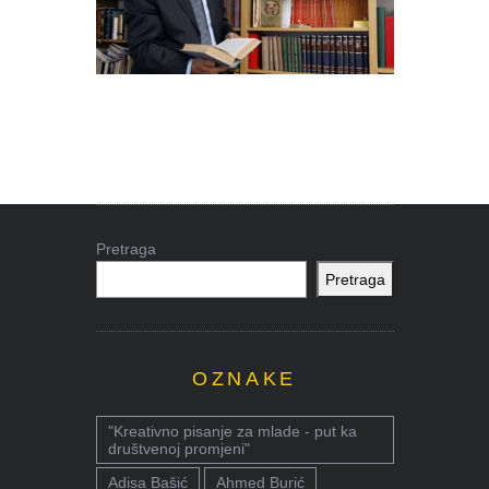
Pretraga
Pretraga
OZNAKE
"Kreativno pisanje za mlade - put ka
društvenoj promjeni"
Adisa Bašić
Ahmed Burić