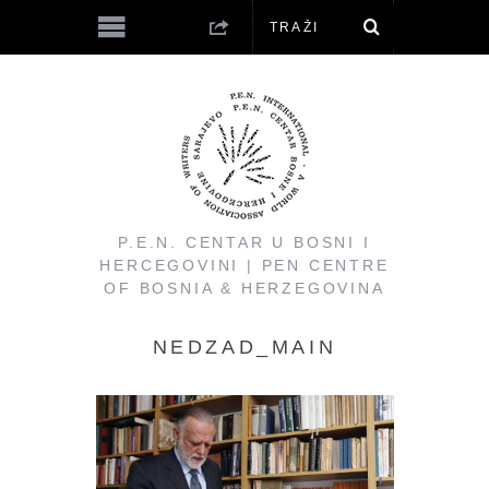
P.E.N. CENTAR U BOSNI I
HERCEGOVINI | PEN CENTRE
OF BOSNIA & HERZEGOVINA
NEDZAD_MAIN