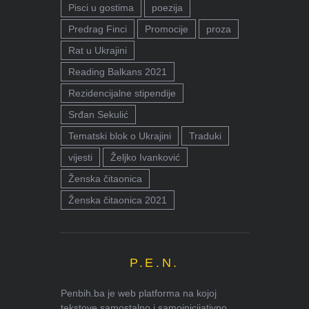
Pisci u gostima
poezija
Predrag Finci
Promocije
proza
Rat u Ukrajini
Reading Balkans 2021
Rezidencijalne stipendije
Srđan Sekulić
Tematski blok o Ukrajini
Traduki
vijesti
Željko Ivanković
Ženska čitaonica
Ženska čitaonica 2021
P.E.N.
Penbih.ba je web platforma na kojoj
tekstove samostalno i samoinicijativno