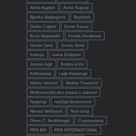
Almin Kaplan
Asmir Kujović
Bjanka Alajbegović
Buybook
Darko Cvijetić
Enver Kazaz
Ervin Mujabašić
Ferida Duraković
Goran Sarić
Goran Simić
Intervju
Ivana Golijanin
Jasmin Agić
Kratka priča
Kritika/esej
Lejla Kalamujić
Marko Vešović
Melida Travančić
Međunarodni dan pisaca u zatvoru
Natječaji
nedžad ibrahimović
Nenad Veličković
Novi Izraz
Omer Ć. Ibrahimagić
O penovcima
PEN BiH
PEN INTERNATIONAL