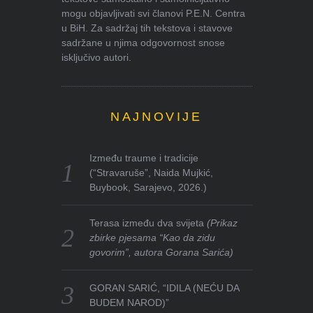
mogu objavljivati svi članovi P.E.N. Centra
u BiH. Za sadržaj tih tekstova i stavove
sadržane u njima odgovornost snose
isključivo autori.
NAJNOVIJE
Između traume i tradicije
(“Stravaruše”, Naida Mujkić,
Buybook, Sarajevo, 2026.)
Terasa između dva svijeta
(Prikaz
zbirke pjesama “Kao da zidu
govorim”, autora Gorana Sarića)
GORAN SARIĆ, “IDILA (NEĆU DA
BUDEM NAROD)”