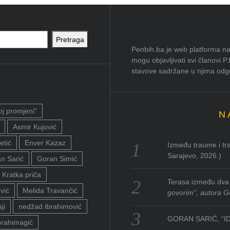
Pretraga
Penbih.ba je web platforma na 
mogu objavljivati svi članovi P
stavove sadržane u njima odgov
oj promjeni"
N
Asmir Kujović
etić
Enver Kazaz
Između traume i tra
Sarajevo, 2026.)
n Sarić
Goran Simić
Kratka priča
Terasa između dva 
vić
Melida Travančić
govorim”, autora G
ji
nedžad ibrahimović
GORAN SARIĆ, “I
brahimagić