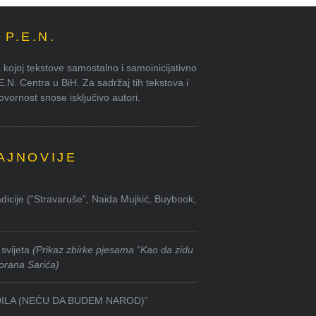
P.E.N.
kojoj tekstove samostalno i samoinicijativno
.E.N. Centra u BiH. Za sadržaj tih tekstova i
ornost snose isključivo autori.
AJNOVIJE
dicije (“Stravaruše”, Naida Mujkić, Buybook,
svijeta
(Prikaz zbirke pjesama “Kao da zidu
orana Sarića)
DILA (NEĆU DA BUDEM NAROD)”