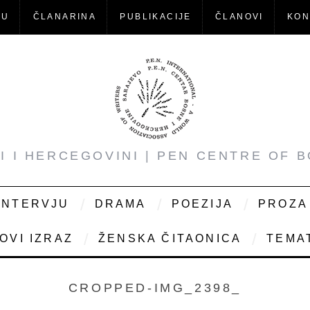
-U
ČLANARINA
PUBLIKACIJE
ČLANOVI
KON
NI I HERCEGOVINI | PEN CENTRE OF 
INTERVJU
DRAMA
POEZIJA
PROZA
OVI IZRAZ
ŽENSKA ČITAONICA
TEMAT
CROPPED-IMG_2398_