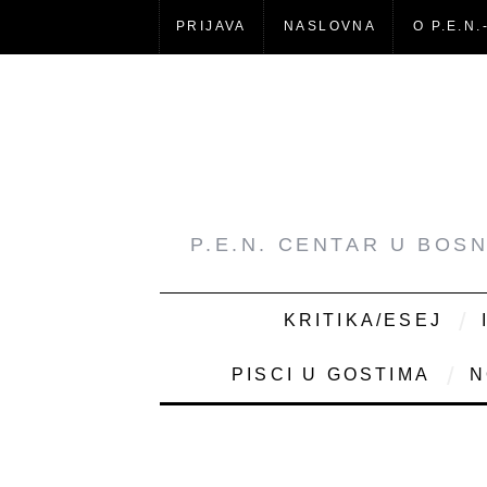
PRIJAVA
NASLOVNA
O P.E.N.
P.E.N. CENTAR U BOS
KRITIKA/ESEJ
PISCI U GOSTIMA
N