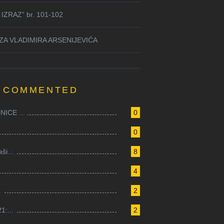
IZRAZ” br. 101-102
ZA VLADIMIRA ARSENIJEVIĆA
 COMMENTED
ICE ...
0
0
i...
8
4
.
2
1:...
2