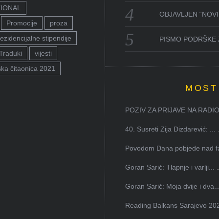
TIONAL
OBJAVLJEN “NOVI 
Promocije
proza
ezidencijalne stipendije
PISMO PODRŠKE 
Traduki
vijesti
ka čitaonica 2021
MOST
POZIV ZA PRIJAVE NA RADION
40. Susreti Zija Dizdarević: ...
Povodom Dana pobjede nad faš
Goran Sarić: Tlapnje i varlji...
Goran Sarić: Moja dvije i dva..
Reading Balkans Sarajevo 202