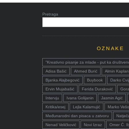
Pretraga
OZNAKE
"Kreativno pisanje za mlade - put ka društven
Adisa Bašić
Ahmed Burić
Almin Kaplan
Bjanka Alajbegović
Buybook
Darko Cvij
Ervin Mujabašić
Ferida Duraković
Gora
Intervju
Ivana Golijanin
Jasmin Agić
Kritika/esej
Lejla Kalamujić
Marko Vešo
Međunarodni dan pisaca u zatvoru
Natječa
Nenad Veličković
Novi Izraz
Omer Ć. I