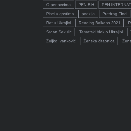
O penovcima
PEN BiH
PEN INTERNA
Pisci u gostima
poezija
Predrag Finci
Rat u Ukrajini
Reading Balkans 2021
R
Srđan Sekulić
Tematski blok o Ukrajini
Željko Ivanković
Ženska čitaonica
Žens