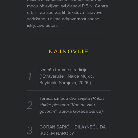
mogu objavljivati svi članovi P.E.N. Centra
u BiH. Za sadržaj tih tekstova i stavove
sadržane u njima odgovornost snose
isključivo autori.
NAJNOVIJE
Između traume i tradicije
(“Stravaruše”, Naida Mujkić,
Buybook, Sarajevo, 2026.)
Terasa između dva svijeta
(Prikaz
zbirke pjesama “Kao da zidu
govorim”, autora Gorana Sarića)
GORAN SARIĆ, “IDILA (NEĆU DA
BUDEM NAROD)”