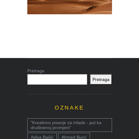
Pretraga
Pretraga
OZNAKE
"Kreativno pisanje za mlade - put ka
društvenoj promjeni"
Adisa Bašić
Ahmed Burić