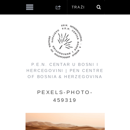
P.E.N. CENTAR U BOSNI I
HERCEGOVINI | PEN CENTRE
OF BOSNIA & HERZEGOVINA
PEXELS-PHOTO-
459319