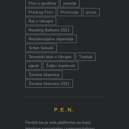
Pisci u gostima
poezija
Predrag Finci
Promocije
proza
Rat u Ukrajini
Reading Balkans 2021
Rezidencijalne stipendije
Srđan Sekulić
Tematski blok o Ukrajini
Traduki
vijesti
Željko Ivanković
Ženska čitaonica
Ženska čitaonica 2021
P.E.N.
Penbih.ba je web platforma na kojoj
tekstove samostalno i samoinicijativno