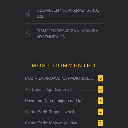
OBJAVLJEN “NOVI IZRAZ” br. 101-
102
PISMO PODRŠKE ZA VLADIMIRA
ARSENIJEVIĆA
MOST COMMENTED
POZIV ZA PRIJAVE NA RADIONICE ...
0
40. Susreti Zija Dizdarević: ...
0
Povodom Dana pobjede nad faši...
8
Goran Sarić: Tlapnje i varlji...
4
Goran Sarić: Moja dvije i dva...
2