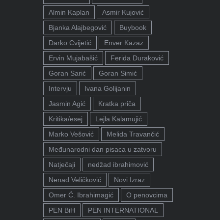
Almin Kaplan
Asmir Kujović
Bjanka Alajbegović
Buybook
Darko Cvijetić
Enver Kazaz
Ervin Mujabašić
Ferida Duraković
Goran Sarić
Goran Simić
Intervju
Ivana Golijanin
Jasmin Agić
Kratka priča
Kritika/esej
Lejla Kalamujić
Marko Vešović
Melida Travančić
Međunarodni dan pisaca u zatvoru
Natječaji
nedžad ibrahimović
Nenad Veličković
Novi Izraz
Omer Ć. Ibrahimagić
O penovcima
PEN BiH
PEN INTERNATIONAL