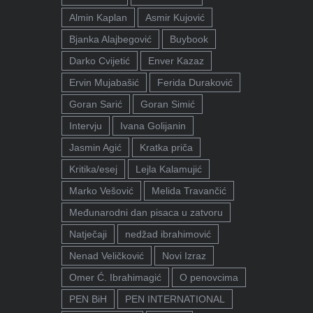
Almin Kaplan
Asmir Kujović
Bjanka Alajbegović
Buybook
Darko Cvijetić
Enver Kazaz
Ervin Mujabašić
Ferida Duraković
Goran Sarić
Goran Simić
Intervju
Ivana Golijanin
Jasmin Agić
Kratka priča
Kritika/esej
Lejla Kalamujić
Marko Vešović
Melida Travančić
Međunarodni dan pisaca u zatvoru
Natječaji
nedžad ibrahimović
Nenad Veličković
Novi Izraz
Omer Ć. Ibrahimagić
O penovcima
PEN BiH
PEN INTERNATIONAL