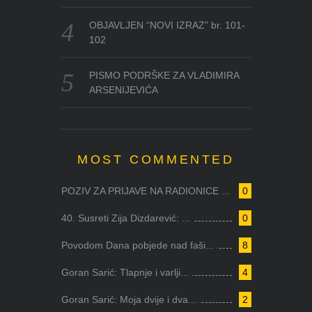
OBJAVLJEN “NOVI IZRAZ” br. 101-
102
PISMO PODRŠKE ZA VLADIMIRA
ARSENIJEVIĆA
MOST COMMENTED
POZIV ZA PRIJAVE NA RADIONICE ...
0
40. Susreti Zija Dizdarević: ...
0
Povodom Dana pobjede nad faši...
8
Goran Sarić: Tlapnje i varlji...
4
Goran Sarić: Moja dvije i dva...
2