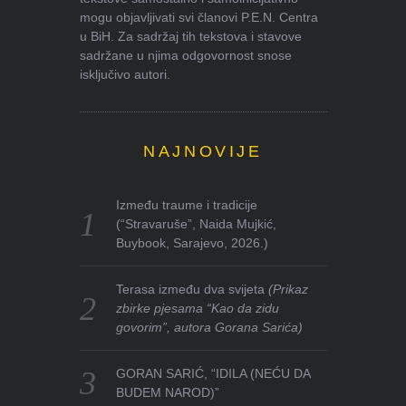
mogu objavljivati svi članovi P.E.N. Centra
u BiH. Za sadržaj tih tekstova i stavove
sadržane u njima odgovornost snose
isključivo autori.
NAJNOVIJE
Između traume i tradicije
(“Stravaruše”, Naida Mujkić,
Buybook, Sarajevo, 2026.)
Terasa između dva svijeta
(Prikaz
zbirke pjesama “Kao da zidu
govorim”, autora Gorana Sarića)
GORAN SARIĆ, “IDILA (NEĆU DA
BUDEM NAROD)”