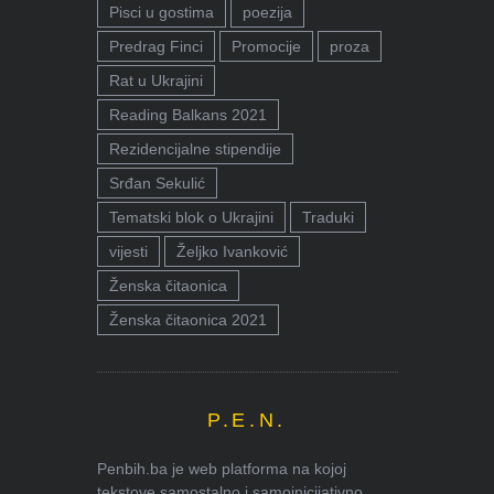
Pisci u gostima
poezija
Predrag Finci
Promocije
proza
Rat u Ukrajini
Reading Balkans 2021
Rezidencijalne stipendije
Srđan Sekulić
Tematski blok o Ukrajini
Traduki
vijesti
Željko Ivanković
Ženska čitaonica
Ženska čitaonica 2021
P.E.N.
Penbih.ba je web platforma na kojoj
tekstove samostalno i samoinicijativno