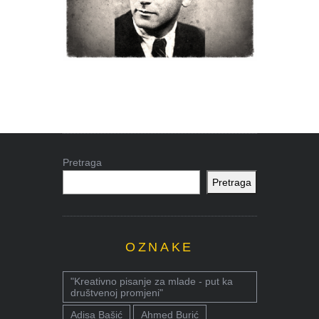
Pretraga
Pretraga
OZNAKE
"Kreativno pisanje za mlade - put ka
društvenoj promjeni"
Adisa Bašić
Ahmed Burić