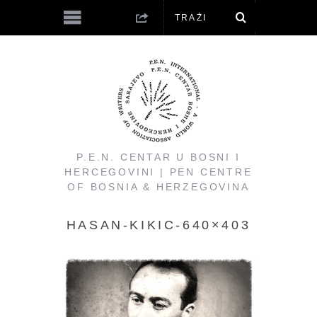
P.E.N. CENTAR U BOSNI I
HERCEGOVINI | PEN CENTRE
OF BOSNIA & HERZEGOVINA
HASAN-KIKIC-640×403