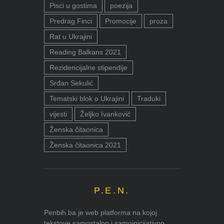
Pisci u gostima
poezija
Predrag Finci
Promocije
proza
Rat u Ukrajini
Reading Balkans 2021
Rezidencijalne stipendije
Srđan Sekulić
Tematski blok o Ukrajini
Traduki
vijesti
Željko Ivanković
Ženska čitaonica
Ženska čitaonica 2021
P.E.N.
Penbih.ba je web platforma na kojoj
tekstove samostalno i samoinicijativno