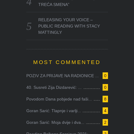
TREĆA SMENA”
RELEASING YOUR VOICE –
PUBLIC READING WITH STACY
MATTINGLY
MOST COMMENTED
POZIV ZA PRIJAVE NA RADIONICE ...
0
40. Susreti Zija Dizdarević: ...
0
Povodom Dana pobjede nad faši...
8
Goran Sarić: Tlapnje i varlji...
4
Goran Sarić: Moja dvije i dva...
2