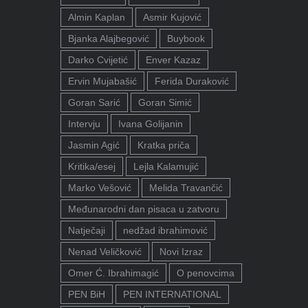
Almin Kaplan
Asmir Kujović
Bjanka Alajbegović
Buybook
Darko Cvijetić
Enver Kazaz
Ervin Mujabašić
Ferida Duraković
Goran Sarić
Goran Simić
Intervju
Ivana Golijanin
Jasmin Agić
Kratka priča
Kritika/esej
Lejla Kalamujić
Marko Vešović
Melida Travančić
Međunarodni dan pisaca u zatvoru
Natječaji
nedžad ibrahimović
Nenad Veličković
Novi Izraz
Omer Ć. Ibrahimagić
O penovcima
PEN BiH
PEN INTERNATIONAL