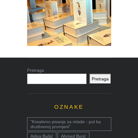
Pretraga
Pretraga
OZNAKE
"Kreativno pisanje za mlade - put ka
društvenoj promjeni"
Adisa Bašić
Ahmed Burić