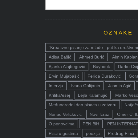
OZNAKE
"Kreativno pisanje za mlade - put ka društven
Adisa Bašić
Ahmed Burić
Almin Kaplan
Bjanka Alajbegović
Buybook
Darko Cvij
Ervin Mujabašić
Ferida Duraković
Gora
Intervju
Ivana Golijanin
Jasmin Agić
Kritika/esej
Lejla Kalamujić
Marko Vešo
Međunarodni dan pisaca u zatvoru
Natječa
Nenad Veličković
Novi Izraz
Omer Ć. I
O penovcima
PEN BiH
PEN INTERNA
Pisci u gostima
poezija
Predrag Finci