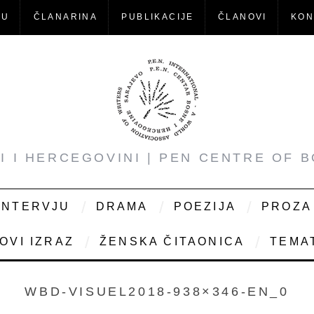
-U
ČLANARINA
PUBLIKACIJE
ČLANOVI
KON
NI I HERCEGOVINI | PEN CENTRE OF 
INTERVJU
DRAMA
POEZIJA
PROZA
OVI IZRAZ
ŽENSKA ČITAONICA
TEMAT
WBD-VISUEL2018-938×346-EN_0