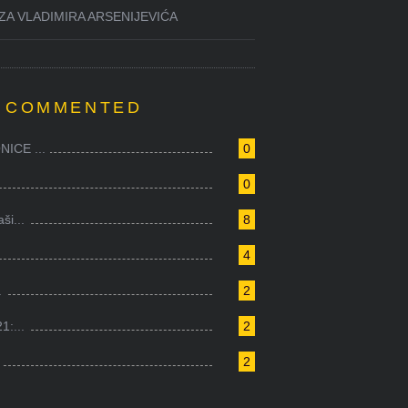
ZA VLADIMIRA ARSENIJEVIĆA
 COMMENTED
ICE ...
0
0
i...
8
4
.
2
1:...
2
2