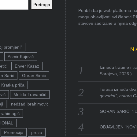
Pretraga
Penbih.ba je web platforma na 
mogu objavljivati svi članovi P
stavove sadržane u njima odgov
oj promjeni"
N
Asmir Kujović
etić
Enver Kazaz
Između traume i tra
Sarajevo, 2026.)
n Sarić
Goran Simić
Kratka priča
Terasa između dva 
vić
Melida Travančić
govorim”, autora G
ji
nedžad ibrahimović
GORAN SARIĆ, “I
brahimagić
TIONAL
OBJAVLJEN “NOVI 
Promocije
proza