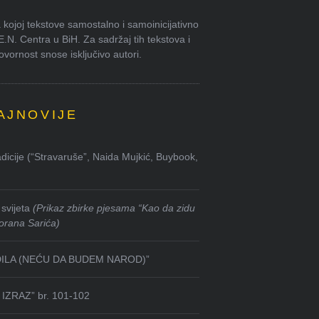
kojoj tekstove samostalno i samoinicijativno
.E.N. Centra u BiH. Za sadržaj tih tekstova i
ornost snose isključivo autori.
AJNOVIJE
dicije (“Stravaruše”, Naida Mujkić, Buybook,
svijeta
(Prikaz zbirke pjesama “Kao da zidu
orana Sarića)
DILA (NEĆU DA BUDEM NAROD)”
IZRAZ” br. 101-102