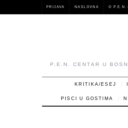
PRIJAVA
NASLOVNA
O P.E.N.
P.E.N. CENTAR U BOS
KRITIKA/ESEJ
PISCI U GOSTIMA
N