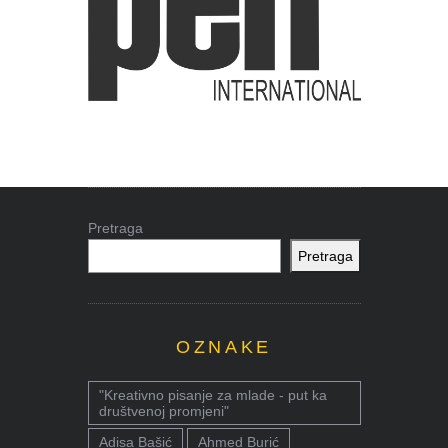
Pretraga
Pretraga
OZNAKE
"Kreativno pisanje za mlade - put ka
društvenoj promjeni"
Adisa Bašić
Ahmed Burić