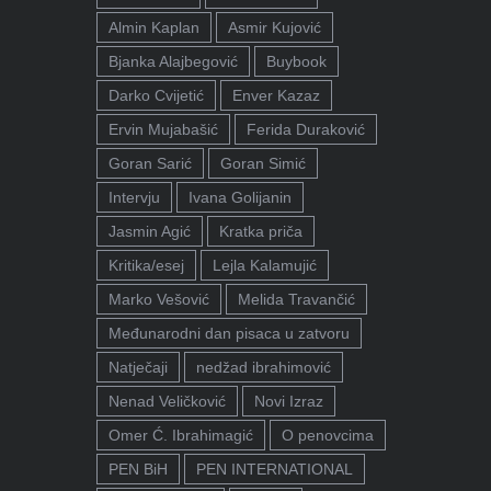
Almin Kaplan
Asmir Kujović
Bjanka Alajbegović
Buybook
Darko Cvijetić
Enver Kazaz
Ervin Mujabašić
Ferida Duraković
Goran Sarić
Goran Simić
Intervju
Ivana Golijanin
Jasmin Agić
Kratka priča
Kritika/esej
Lejla Kalamujić
Marko Vešović
Melida Travančić
Međunarodni dan pisaca u zatvoru
Natječaji
nedžad ibrahimović
Nenad Veličković
Novi Izraz
Omer Ć. Ibrahimagić
O penovcima
PEN BiH
PEN INTERNATIONAL