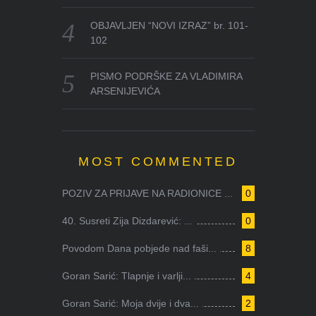
OBJAVLJEN “NOVI IZRAZ” br. 101-
102
PISMO PODRŠKE ZA VLADIMIRA
ARSENIJEVIĆA
MOST COMMENTED
POZIV ZA PRIJAVE NA RADIONICE ...
0
40. Susreti Zija Dizdarević: ...
0
Povodom Dana pobjede nad faši...
8
Goran Sarić: Tlapnje i varlji...
4
Goran Sarić: Moja dvije i dva...
2