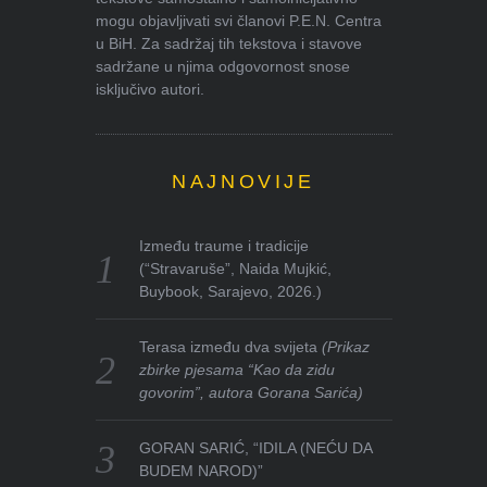
mogu objavljivati svi članovi P.E.N. Centra
u BiH. Za sadržaj tih tekstova i stavove
sadržane u njima odgovornost snose
isključivo autori.
NAJNOVIJE
Između traume i tradicije
(“Stravaruše”, Naida Mujkić,
Buybook, Sarajevo, 2026.)
Terasa između dva svijeta
(Prikaz
zbirke pjesama “Kao da zidu
govorim”, autora Gorana Sarića)
GORAN SARIĆ, “IDILA (NEĆU DA
BUDEM NAROD)”