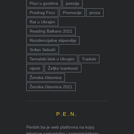
Pisci u gostima
poezija
Predrag Finci
Promocije
proza
Rat u Ukrajini
Reading Balkans 2021
Rezidencijalne stipendije
Srđan Sekulić
Tematski blok o Ukrajini
Traduki
vijesti
Željko Ivanković
Ženska čitaonica
Ženska čitaonica 2021
P.E.N.
Penbih.ba je web platforma na kojoj
tekstove samostalno i samoinicijativno