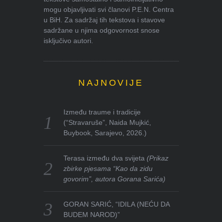
mogu objavljivati svi članovi P.E.N. Centra
u BiH. Za sadržaj tih tekstova i stavove
sadržane u njima odgovornost snose
isključivo autori.
NAJNOVIJE
Između traume i tradicije
(“Stravaruše”, Naida Mujkić,
Buybook, Sarajevo, 2026.)
Terasa između dva svijeta
(Prikaz
zbirke pjesama “Kao da zidu
govorim”, autora Gorana Sarića)
GORAN SARIĆ, “IDILA (NEĆU DA
BUDEM NAROD)”