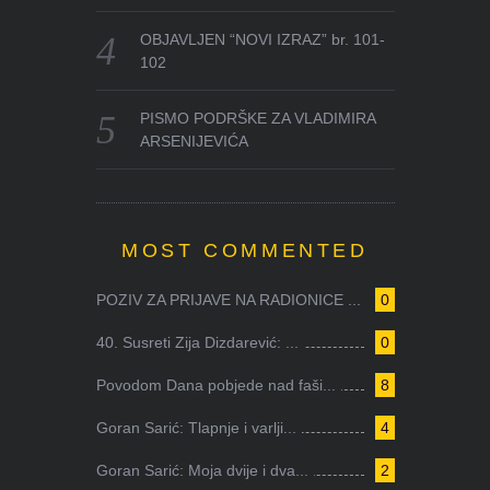
OBJAVLJEN “NOVI IZRAZ” br. 101-
102
PISMO PODRŠKE ZA VLADIMIRA
ARSENIJEVIĆA
MOST COMMENTED
POZIV ZA PRIJAVE NA RADIONICE ...
0
40. Susreti Zija Dizdarević: ...
0
Povodom Dana pobjede nad faši...
8
Goran Sarić: Tlapnje i varlji...
4
Goran Sarić: Moja dvije i dva...
2