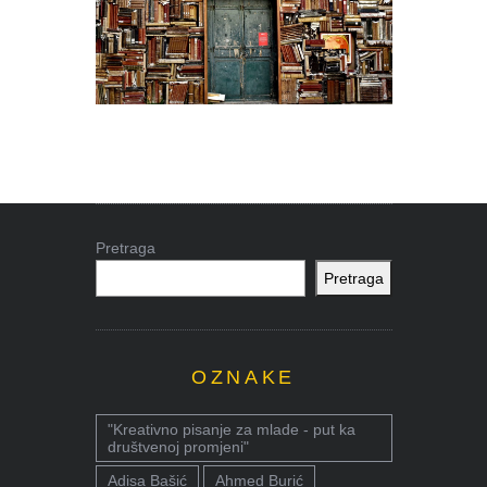
Pretraga
Pretraga
OZNAKE
"Kreativno pisanje za mlade - put ka
društvenoj promjeni"
Adisa Bašić
Ahmed Burić