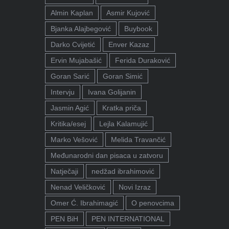
Almin Kaplan
Asmir Kujović
Bjanka Alajbegović
Buybook
Darko Cvijetić
Enver Kazaz
Ervin Mujabašić
Ferida Duraković
Goran Sarić
Goran Simić
Intervju
Ivana Golijanin
Jasmin Agić
Kratka priča
Kritika/esej
Lejla Kalamujić
Marko Vešović
Melida Travančić
Međunarodni dan pisaca u zatvoru
Natječaji
nedžad ibrahimović
Nenad Veličković
Novi Izraz
Omer Ć. Ibrahimagić
O penovcima
PEN BiH
PEN INTERNATIONAL