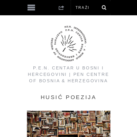
P.E.N. CENTAR U BOSNI I
HERCEGOVINI | PEN CENTRE
OF BOSNIA & HERZEGOVINA
HUSIĆ POEZIJA