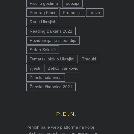
Pisci u gostima
poezija
Predrag Finci
Promocije
proza
Rat u Ukrajini
Reading Balkans 2021
Rezidencijalne stipendije
Srđan Sekulić
Tematski blok o Ukrajini
Traduki
vijesti
Željko Ivanković
Ženska čitaonica
Ženska čitaonica 2021
P.E.N.
Penbih.ba je web platforma na kojoj
tekstove samostalno i samoinicijativno