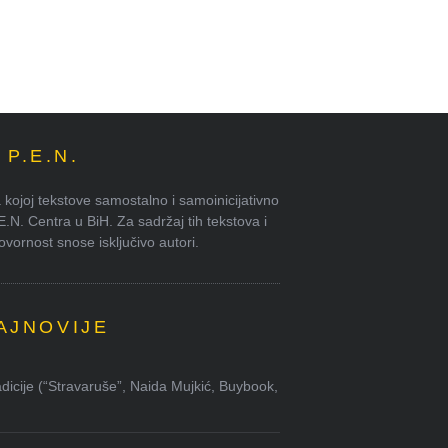
P.E.N.
kojoj tekstove samostalno i samoinicijativno
.E.N. Centra u BiH. Za sadržaj tih tekstova i
ornost snose isključivo autori.
AJNOVIJE
dicije (“Stravaruše”, Naida Mujkić, Buybook,