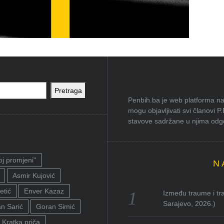
Pretraga
Penbih.ba je web platforma na 
mogu objavljivati svi članovi P
stavove sadržane u njima odgov
oj promjeni"
N
Asmir Kujović
etić
Enver Kazaz
Između traume i tra
Sarajevo, 2026.)
n Sarić
Goran Simić
Kratka priča