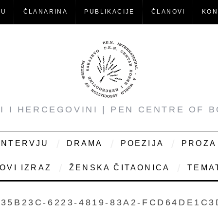
-U
ČLANARINA
PUBLIKACIJE
ČLANOVI
KON
NI I HERCEGOVINI | PEN CENTRE OF 
INTERVJU
DRAMA
POEZIJA
PROZA
OVI IZRAZ
ŽENSKA ČITAONICA
TEMAT
835B23C-6223-4819-83A2-FCD64DE1C3