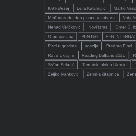
Kritika/esej
Lejla Kalamujić
Marko Vešo
Međunarodni dan pisaca u zatvoru
Natječa
Nenad Veličković
Novi Izraz
Omer Ć. I
O penovcima
PEN BiH
PEN INTERNA
Pisci u gostima
poezija
Predrag Finci
Rat u Ukrajini
Reading Balkans 2021
R
Srđan Sekulić
Tematski blok o Ukrajini
Željko Ivanković
Ženska čitaonica
Žens