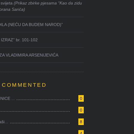
svijeta
(Prikaz zbirke pjesama “Kao da zidu
orana Sarića)
DILA (NEĆU DA BUDEM NAROD)”
IZRAZ” br. 101-102
ZA VLADIMIRA ARSENIJEVIĆA
 COMMENTED
ICE ...
0
0
i...
8
4