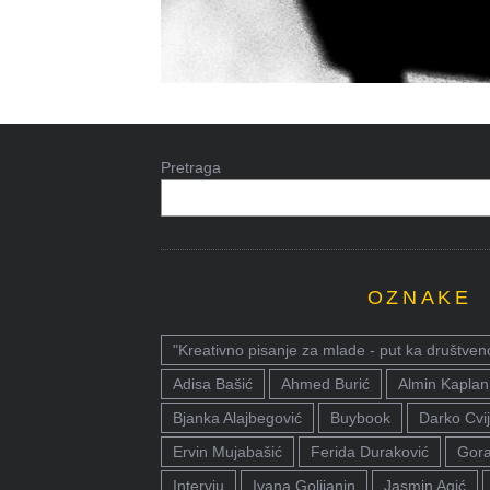
Pretraga
OZNAKE
"Kreativno pisanje za mlade - put ka društven
Adisa Bašić
Ahmed Burić
Almin Kaplan
Bjanka Alajbegović
Buybook
Darko Cvij
Ervin Mujabašić
Ferida Duraković
Gora
Intervju
Ivana Golijanin
Jasmin Agić