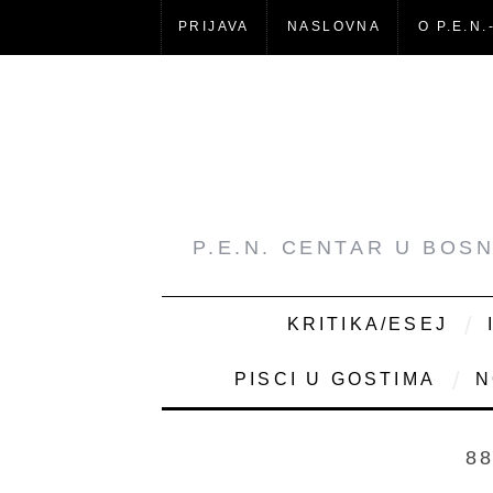
PRIJAVA
NASLOVNA
O P.E.N.
P.E.N. CENTAR U BOS
KRITIKA/ESEJ
PISCI U GOSTIMA
N
8