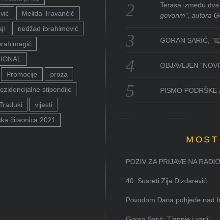
Terasa između dva 
vić
Melida Travančić
govorim”, autora G
ji
nedžad ibrahimović
GORAN SARIĆ, “I
brahimagić
TIONAL
OBJAVLJEN “NOVI 
Promocije
proza
ezidencijalne stipendije
PISMO PODRŠKE 
Traduki
vijesti
ka čitaonica 2021
MOST
POZIV ZA PRIJAVE NA RADION
40. Susreti Zija Dizdarević: ...
Povodom Dana pobjede nad faš
Goran Sarić: Tlapnje i varlji...