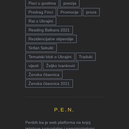
Pisci u gostima
poezija
Predrag Finci
Promocije
proza
Rat u Ukrajini
Reading Balkans 2021
Rezidencijalne stipendije
Srđan Sekulić
Tematski blok o Ukrajini
Traduki
vijesti
Željko Ivanković
Ženska čitaonica
Ženska čitaonica 2021
P.E.N.
Penbih.ba je web platforma na kojoj
tekstove samostalno i samoinicijativno