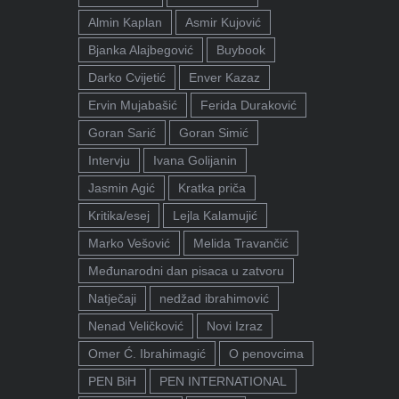
Almin Kaplan
Asmir Kujović
Bjanka Alajbegović
Buybook
Darko Cvijetić
Enver Kazaz
Ervin Mujabašić
Ferida Duraković
Goran Sarić
Goran Simić
Intervju
Ivana Golijanin
Jasmin Agić
Kratka priča
Kritika/esej
Lejla Kalamujić
Marko Vešović
Melida Travančić
Međunarodni dan pisaca u zatvoru
Natječaji
nedžad ibrahimović
Nenad Veličković
Novi Izraz
Omer Ć. Ibrahimagić
O penovcima
PEN BiH
PEN INTERNATIONAL