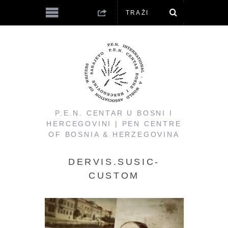
P.E.N. CENTAR U BOSNI I
HERCEGOVINI | PEN CENTRE
OF BOSNIA & HERZEGOVINA
DERVIS.SUSIC-
CUSTOM