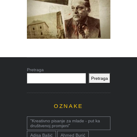
Pretraga
Pretraga
OZNAKE
"Kreativno pisanje za mlade - put ka
društvenoj promjeni"
Adisa Bašić
Ahmed Burić