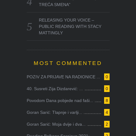
TREĆA SMENA”
RELEASING YOUR VOICE –
PUBLIC READING WITH STACY
MATTINGLY
MOST COMMENTED
POZIV ZA PRIJAVE NA RADIONICE ...
0
40. Susreti Zija Dizdarević: ...
0
Povodom Dana pobjede nad faši...
8
Goran Sarić: Tlapnje i varlji...
4
Goran Sarić: Moja dvije i dva...
2