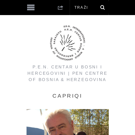
P.E.N. CENTAR U BOSNI I
HERCEGOVINI | PEN CENTRE
OF BOSNIA & HERZEGOVINA
CAPRIQI