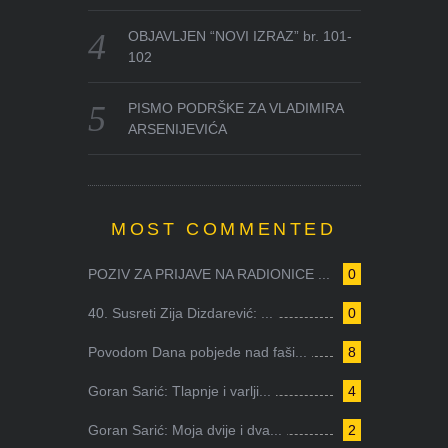
OBJAVLJEN “NOVI IZRAZ” br. 101-
102
PISMO PODRŠKE ZA VLADIMIRA
ARSENIJEVIĆA
MOST COMMENTED
POZIV ZA PRIJAVE NA RADIONICE ...
0
40. Susreti Zija Dizdarević: ...
0
Povodom Dana pobjede nad faši...
8
Goran Sarić: Tlapnje i varlji...
4
Goran Sarić: Moja dvije i dva...
2