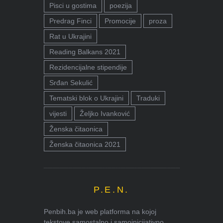
Pisci u gostima
poezija
Predrag Finci
Promocije
proza
Rat u Ukrajini
Reading Balkans 2021
Rezidencijalne stipendije
Srđan Sekulić
Tematski blok o Ukrajini
Traduki
vijesti
Željko Ivanković
Ženska čitaonica
Ženska čitaonica 2021
P.E.N.
Penbih.ba je web platforma na kojoj
tekstove samostalno i samoinicijativno