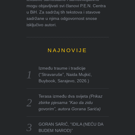
mogu objavljivati svi članovi P.E.N. Centra
u BiH. Za sadržaj tih tekstova i stavove
sadržane u njima odgovornost snose
isključivo autori.
NAJNOVIJE
Između traume i tradicije
(“Stravaruše”, Naida Mujkić,
Buybook, Sarajevo, 2026.)
Terasa između dva svijeta
(Prikaz
zbirke pjesama “Kao da zidu
govorim”, autora Gorana Sarića)
GORAN SARIĆ, “IDILA (NEĆU DA
BUDEM NAROD)”