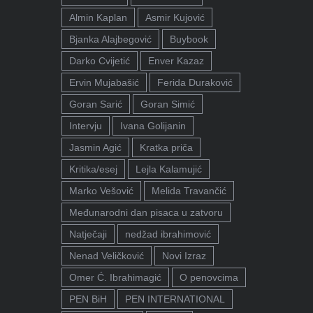
Almin Kaplan
Asmir Kujović
Bjanka Alajbegović
Buybook
Darko Cvijetić
Enver Kazaz
Ervin Mujabašić
Ferida Duraković
Goran Sarić
Goran Simić
Intervju
Ivana Golijanin
Jasmin Agić
Kratka priča
Kritika/esej
Lejla Kalamujić
Marko Vešović
Melida Travančić
Međunarodni dan pisaca u zatvoru
Natječaji
nedžad ibrahimović
Nenad Veličković
Novi Izraz
Omer Ć. Ibrahimagić
O penovcima
PEN BiH
PEN INTERNATIONAL