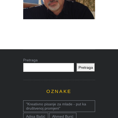
Pretraga
Pretraga
OZNAKE
"Kreativno pisanje za mlade - put ka
društvenoj promjeni"
Adisa Bašić
Ahmed Burić