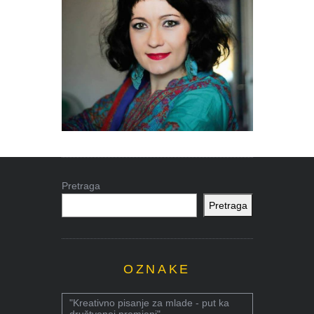
Pretraga
Pretraga
OZNAKE
"Kreativno pisanje za mlade - put ka