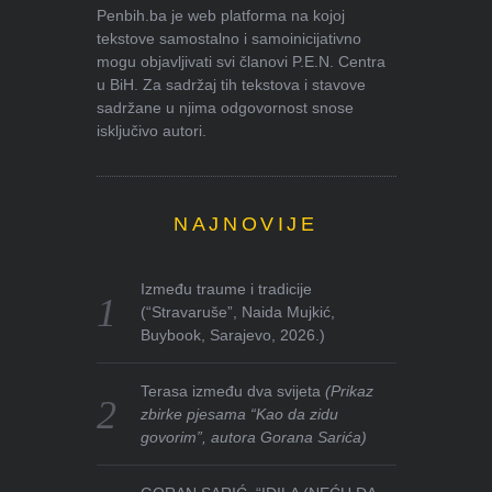
Penbih.ba je web platforma na kojoj
tekstove samostalno i samoinicijativno
mogu objavljivati svi članovi P.E.N. Centra
u BiH. Za sadržaj tih tekstova i stavove
sadržane u njima odgovornost snose
isključivo autori.
NAJNOVIJE
Između traume i tradicije
(“Stravaruše”, Naida Mujkić,
Buybook, Sarajevo, 2026.)
Terasa između dva svijeta
(Prikaz
zbirke pjesama “Kao da zidu
govorim”, autora Gorana Sarića)