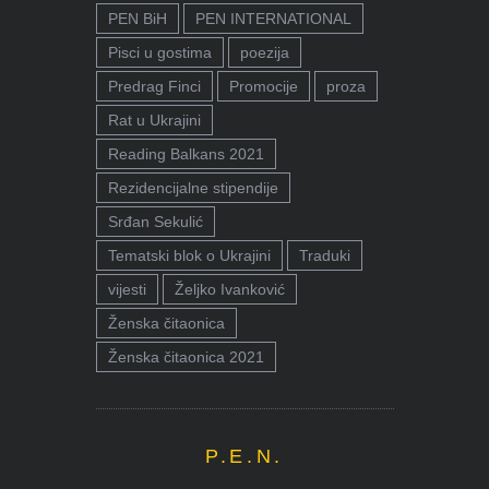
PEN BiH
PEN INTERNATIONAL
Pisci u gostima
poezija
Predrag Finci
Promocije
proza
Rat u Ukrajini
Reading Balkans 2021
Rezidencijalne stipendije
Srđan Sekulić
Tematski blok o Ukrajini
Traduki
vijesti
Željko Ivanković
Ženska čitaonica
Ženska čitaonica 2021
P.E.N.