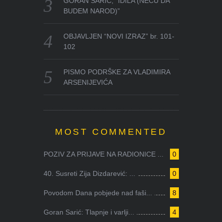
GORAN SARIĆ, “IDILA (NEĆU DA
BUDEM NAROD)”
OBJAVLJEN “NOVI IZRAZ” br. 101-
102
PISMO PODRŠKE ZA VLADIMIRA
ARSENIJEVIĆA
MOST COMMENTED
POZIV ZA PRIJAVE NA RADIONICE ...
0
40. Susreti Zija Dizdarević: ...
0
Povodom Dana pobjede nad faši...
8
Goran Sarić: Tlapnje i varlji...
4