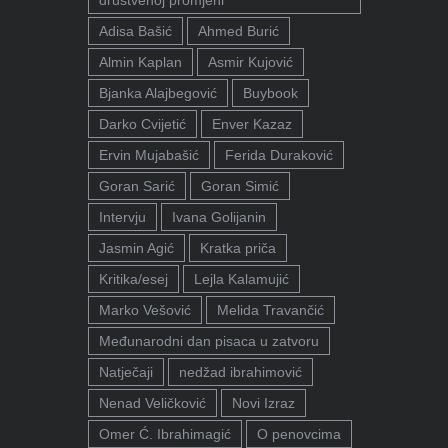
društvenoj promjeni"
Adisa Bašić
Ahmed Burić
Almin Kaplan
Asmir Kujović
Bjanka Alajbegović
Buybook
Darko Cvijetić
Enver Kazaz
Ervin Mujabašić
Ferida Duraković
Goran Sarić
Goran Simić
Intervju
Ivana Golijanin
Jasmin Agić
Kratka priča
Kritika/esej
Lejla Kalamujić
Marko Vešović
Melida Travančić
Međunarodni dan pisaca u zatvoru
Natječaji
nedžad ibrahimović
Nenad Veličković
Novi Izraz
Omer Ć. Ibrahimagić
O penovcima