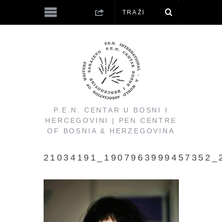
P.E.N. CENTAR U BOSNI I
HERCEGOVINI | PEN CENTRE
OF BOSNIA & HERZEGOVINA
21034191_1907963999457352_