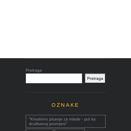
Pretraga
Pretraga
OZNAKE
"Kreativno pisanje za mlade - put ka
društvenoj promjeni"