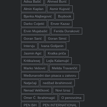
Adisa Bašić
Ahmed Burić
Almin Kaplan
Asmir Kujović
Bjanka Alajbegović
Buybook
Darko Cvijetić
Enver Kazaz
Ervin Mujabašić
Ferida Duraković
Goran Sarić
Goran Simić
Intervju
Ivana Golijanin
Jasmin Agić
Kratka priča
Kritika/esej
Lejla Kalamujić
Marko Vešović
Melida Travančić
Međunarodni dan pisaca u zatvoru
Natječaji
nedžad ibrahimović
Nenad Veličković
Novi Izraz
Omer Ć. Ibrahimagić
O penovcima
PEN BiH
PEN INTERNATIONAL