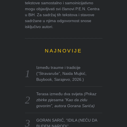
tekstove samostalno i samoinicijativno
mogu objavljivati svi članovi P.E.N. Centra
u BiH. Za sadržaj tih tekstova i stavove
sadržane u njima odgovornost snose
isključivo autori.
NAJNOVIJE
Između traume i tradicije
(“Stravaruše”, Naida Mujkić,
Buybook, Sarajevo, 2026.)
Terasa između dva svijeta
(Prikaz
zbirke pjesama “Kao da zidu
govorim”, autora Gorana Sarića)
GORAN SARIĆ, “IDILA (NEĆU DA
BUDEM NAROD)”