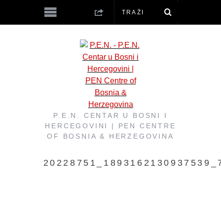
P.E.N. CENTAR U BOSNI I
HERCEGOVINI | PEN CENTRE
OF BOSNIA & HERZEGOVINA
20228751_1893162130937539_