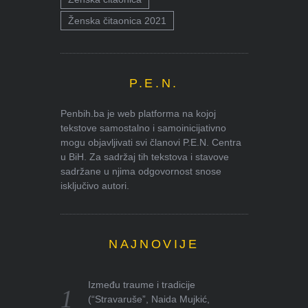
Ženska čitaonica 2021
P.E.N.
Penbih.ba je web platforma na kojoj
tekstove samostalno i samoinicijativno
mogu objavljivati svi članovi P.E.N. Centra
u BiH. Za sadržaj tih tekstova i stavove
sadržane u njima odgovornost snose
isključivo autori.
NAJNOVIJE
Između traume i tradicije
(“Stravaruše”, Naida Mujkić,