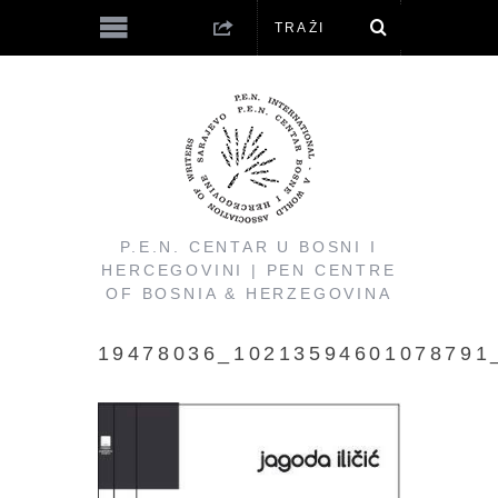
P.E.N. CENTAR U BOSNI I
HERCEGOVINI | PEN CENTRE
OF BOSNIA & HERZEGOVINA
19478036_10213594601078791