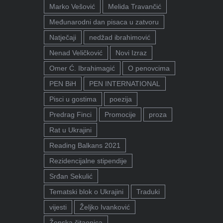
Marko Vešović
Melida Travančić
Međunarodni dan pisaca u zatvoru
Natječaji
nedžad ibrahimović
Nenad Veličković
Novi Izraz
Omer Ć. Ibrahimagić
O penovcima
PEN BiH
PEN INTERNATIONAL
Pisci u gostima
poezija
Predrag Finci
Promocije
proza
Rat u Ukrajini
Reading Balkans 2021
Rezidencijalne stipendije
Srđan Sekulić
Tematski blok o Ukrajini
Traduki
vijesti
Željko Ivanković
Ženska čitaonica