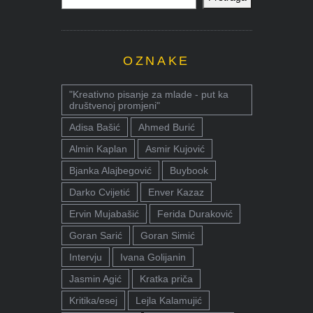
OZNAKE
"Kreativno pisanje za mlade - put ka
društvenoj promjeni"
Adisa Bašić
Ahmed Burić
Almin Kaplan
Asmir Kujović
Bjanka Alajbegović
Buybook
Darko Cvijetić
Enver Kazaz
Ervin Mujabašić
Ferida Duraković
Goran Sarić
Goran Simić
Intervju
Ivana Golijanin
Jasmin Agić
Kratka priča
Kritika/esej
Lejla Kalamujić