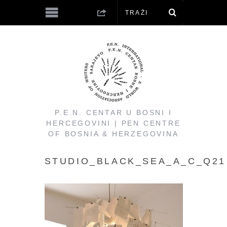
P.E.N. CENTAR U BOSNI I
HERCEGOVINI | PEN CENTRE
OF BOSNIA & HERZEGOVINA
STUDIO_BLACK_SEA_A_C_Q21