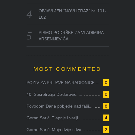
OBJAVLJEN “NOVI IZRAZ” br. 101-
102
PISMO PODRŠKE ZA VLADIMIRA
ARSENIJEVIĆA
MOST COMMENTED
POZIV ZA PRIJAVE NA RADIONICE ...
0
40. Susreti Zija Dizdarević: ...
0
Povodom Dana pobjede nad faši...
8
Goran Sarić: Tlapnje i varlji...
4
Goran Sarić: Moja dvije i dva...
2