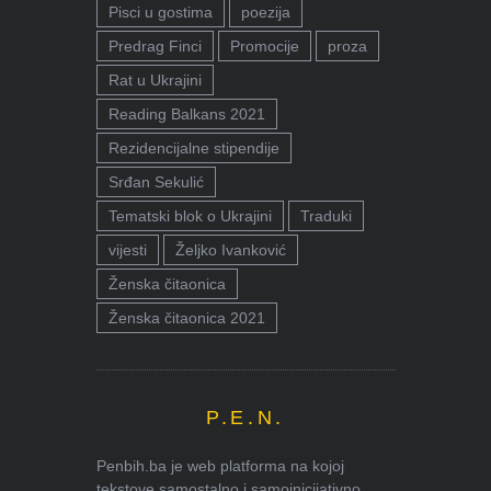
Pisci u gostima
poezija
Predrag Finci
Promocije
proza
Rat u Ukrajini
Reading Balkans 2021
Rezidencijalne stipendije
Srđan Sekulić
Tematski blok o Ukrajini
Traduki
vijesti
Željko Ivanković
Ženska čitaonica
Ženska čitaonica 2021
P.E.N.
Penbih.ba je web platforma na kojoj
tekstove samostalno i samoinicijativno