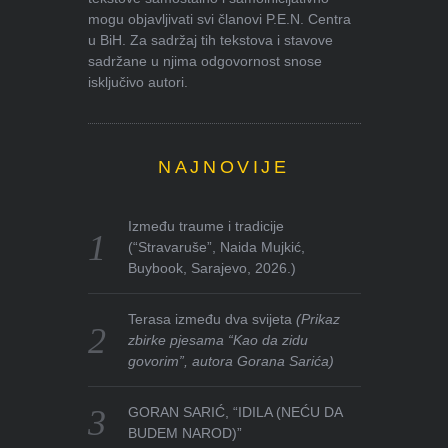
mogu objavljivati svi članovi P.E.N. Centra
u BiH. Za sadržaj tih tekstova i stavove
sadržane u njima odgovornost snose
isključivo autori.
NAJNOVIJE
Između traume i tradicije
(“Stravaruše”, Naida Mujkić,
Buybook, Sarajevo, 2026.)
Terasa između dva svijeta
(Prikaz
zbirke pjesama “Kao da zidu
govorim”, autora Gorana Sarića)
GORAN SARIĆ, “IDILA (NEĆU DA
BUDEM NAROD)”