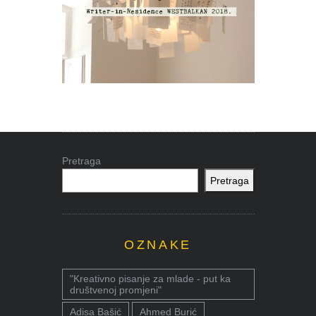
Pretraga
Pretraga
OZNAKE
"Kreativno pisanje za mlade - put ka
društvenoj promjeni"
Adisa Bašić
Ahmed Burić