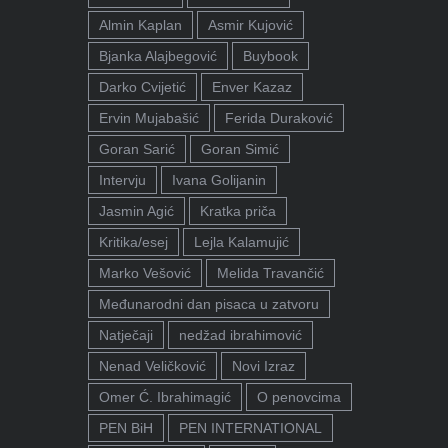
Almin Kaplan
Asmir Kujović
Bjanka Alajbegović
Buybook
Darko Cvijetić
Enver Kazaz
Ervin Mujabašić
Ferida Duraković
Goran Sarić
Goran Simić
Intervju
Ivana Golijanin
Jasmin Agić
Kratka priča
Kritika/esej
Lejla Kalamujić
Marko Vešović
Melida Travančić
Međunarodni dan pisaca u zatvoru
Natječaji
nedžad ibrahimović
Nenad Veličković
Novi Izraz
Omer Ć. Ibrahimagić
O penovcima
PEN BiH
PEN INTERNATIONAL