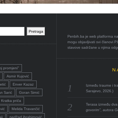
Pretraga
Penbih.ba je web platforma na 
mogu objavljivati svi članovi P
stavove sadržane u njima odgov
oj promjeni"
N
Asmir Kujović
etić
Enver Kazaz
Između traume i tra
Sarajevo, 2026.)
n Sarić
Goran Simić
Kratka priča
Terasa između dva 
vić
Melida Travančić
govorim”, autora G
ji
nedžad ibrahimović