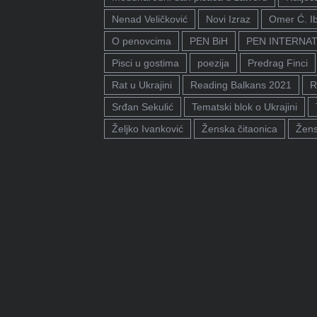
Nenad Veličković
Novi Izraz
Omer Ć. I
O penovcima
PEN BiH
PEN INTERNA
Pisci u gostima
poezija
Predrag Finci
Rat u Ukrajini
Reading Balkans 2021
R
Srđan Sekulić
Tematski blok o Ukrajini
Željko Ivanković
Ženska čitaonica
Žens