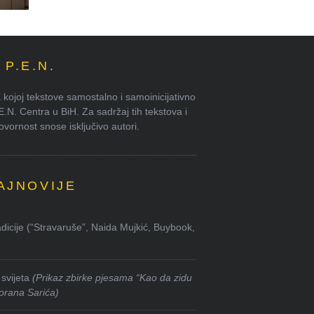
P.E.N.
kojoj tekstove samostalno i samoinicijativno
.E.N. Centra u BiH. Za sadržaj tih tekstova i
ornost snose isključivo autori.
AJNOVIJE
dicije (“Stravaruše”, Naida Mujkić, Buybook,
svijeta
(Prikaz zbirke pjesama “Kao da zidu
orana Sarića)