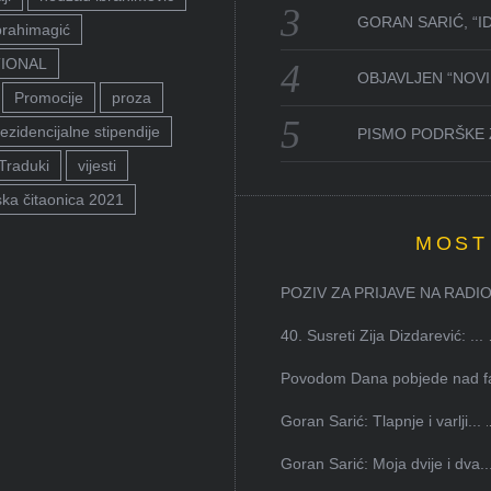
GORAN SARIĆ, “I
brahimagić
TIONAL
OBJAVLJEN “NOVI 
Promocije
proza
ezidencijalne stipendije
PISMO PODRŠKE 
Traduki
vijesti
ka čitaonica 2021
MOST
POZIV ZA PRIJAVE NA RADION
40. Susreti Zija Dizdarević: ...
Povodom Dana pobjede nad faš
Goran Sarić: Tlapnje i varlji...
Goran Sarić: Moja dvije i dva..