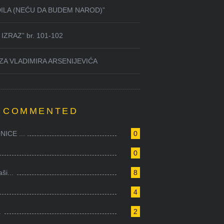
DILA (NEĆU DA BUDEM NAROD)”
IZRAZ” br. 101-102
ZA VLADIMIRA ARSENIJEVIĆA
 COMMENTED
ICE ...
0
0
i...
8
4
.
2