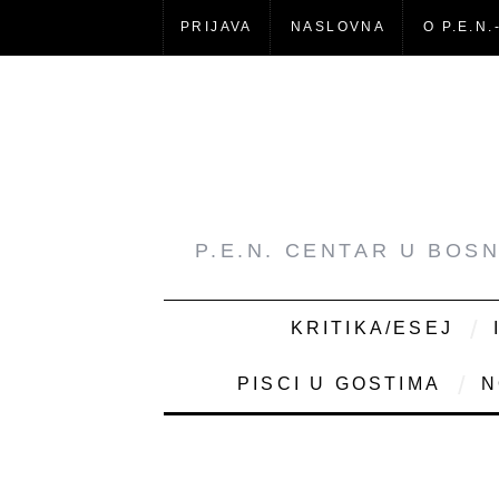
PRIJAVA
NASLOVNA
O P.E.N.
P.E.N. CENTAR U BOS
KRITIKA/ESEJ
PISCI U GOSTIMA
N