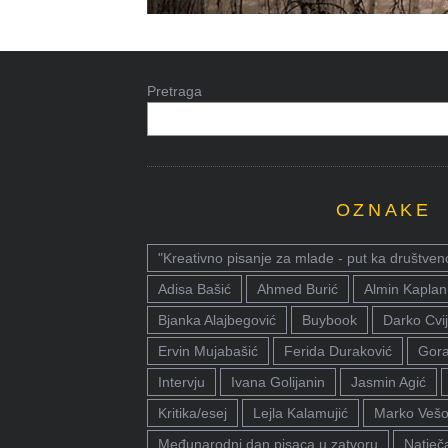
Pretraga
OZNAKE
"Kreativno pisanje za mlade - put ka društven
Adisa Bašić
Ahmed Burić
Almin Kaplan
Bjanka Alajbegović
Buybook
Darko Cvij
Ervin Mujabašić
Ferida Duraković
Gora
Intervju
Ivana Golijanin
Jasmin Agić
Kritika/esej
Lejla Kalamujić
Marko Vešo
Međunarodni dan pisaca u zatvoru
Natječa