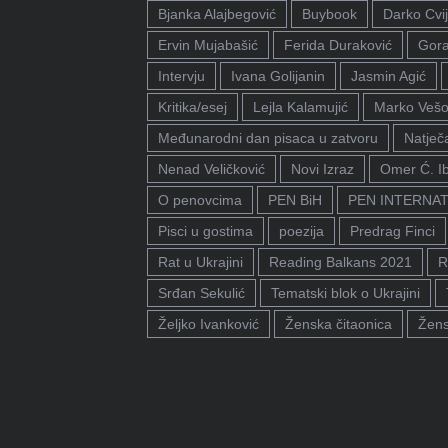
Bjanka Alajbegović
Buybook
Darko Cvij
Ervin Mujabašić
Ferida Duraković
Gora
Intervju
Ivana Golijanin
Jasmin Agić
Kritika/esej
Lejla Kalamujić
Marko Vešo
Međunarodni dan pisaca u zatvoru
Natječa
Nenad Veličković
Novi Izraz
Omer Ć. I
O penovcima
PEN BiH
PEN INTERNA
Pisci u gostima
poezija
Predrag Finci
Rat u Ukrajini
Reading Balkans 2021
R
Srđan Sekulić
Tematski blok o Ukrajini
Željko Ivanković
Ženska čitaonica
Žens