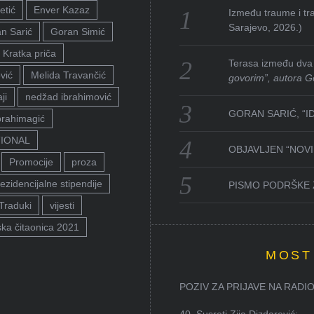
etić
Enver Kazaz
Između traume i tra
Sarajevo, 2026.)
n Sarić
Goran Simić
Kratka priča
Terasa između dva 
vić
Melida Travančić
govorim”, autora G
ji
nedžad ibrahimović
GORAN SARIĆ, “I
brahimagić
TIONAL
OBJAVLJEN “NOVI 
Promocije
proza
ezidencijalne stipendije
PISMO PODRŠKE 
Traduki
vijesti
ka čitaonica 2021
MOST
POZIV ZA PRIJAVE NA RADION