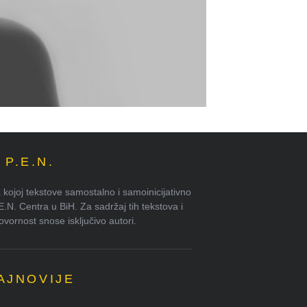
P.E.N.
kojoj tekstove samostalno i samoinicijativno
.E.N. Centra u BiH. Za sadržaj tih tekstova i
ornost snose isključivo autori.
AJNOVIJE