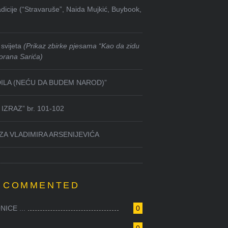
dicije (“Stravaruše”, Naida Mujkić, Buybook,
svijeta
(Prikaz zbirke pjesama “Kao da zidu
orana Sarića)
DILA (NEĆU DA BUDEM NAROD)”
IZRAZ” br. 101-102
ZA VLADIMIRA ARSENIJEVIĆA
 COMMENTED
ICE ...
0