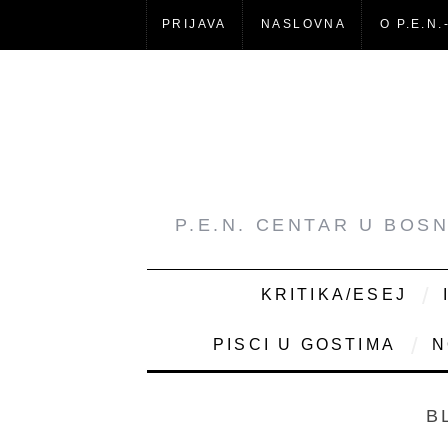
PRIJAVA
NASLOVNA
O P.E.N.
P.E.N. CENTAR U BOS
KRITIKA/ESEJ
PISCI U GOSTIMA
N
B