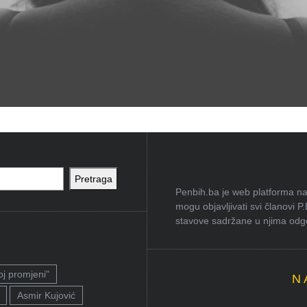
Pretraga
Penbih.ba je web platforma na 
mogu objavljivati svi članovi P
stavove sadržane u njima odgov
oj promjeni"
N
Asmir Kujović