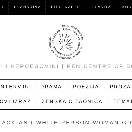
-U
ČLANARINA
PUBLIKACIJE
ČLANOVI
KON
NI I HERCEGOVINI | PEN CENTRE OF 
INTERVJU
DRAMA
POEZIJA
PROZA
OVI IZRAZ
ŽENSKA ČITAONICA
TEMAT
LACK-AND-WHITE-PERSON-WOMAN-GI