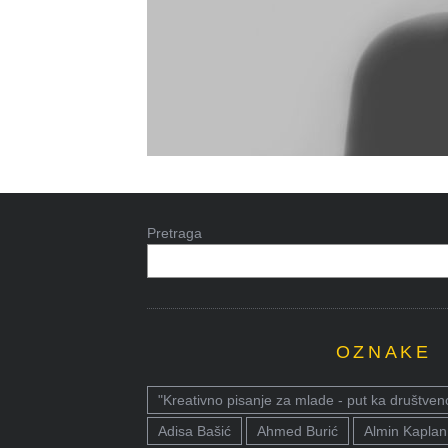
Pretraga
OZNAKE
"Kreativno pisanje za mlade - put ka društven
Adisa Bašić
Ahmed Burić
Almin Kaplan