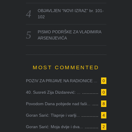
OBJAVLJEN “NOVI IZRAZ” br. 101-
102
PISMO PODRŠKE ZA VLADIMIRA
ARSENIJEVIĆA
MOST COMMENTED
POZIV ZA PRIJAVE NA RADIONICE ...
0
40. Susreti Zija Dizdarević: ...
0
Povodom Dana pobjede nad faši...
8
Goran Sarić: Tlapnje i varlji...
4
Goran Sarić: Moja dvije i dva...
2