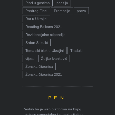
Pisci u gostima
poezija
Predrag Finci
Promocije
proza
Rat u Ukrajini
Reading Balkans 2021
Rezidencijalne stipendije
Srđan Sekulić
Tematski blok o Ukrajini
Traduki
vijesti
Željko Ivanković
Ženska čitaonica
Ženska čitaonica 2021
P.E.N.
Penbih.ba je web platforma na kojoj
tekstove samostalno i samoinicijativno