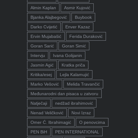
Almin Kaplan
Asmir Kujović
Bjanka Alajbegović
Buybook
Darko Cvijetić
Enver Kazaz
Ervin Mujabašić
Ferida Duraković
Goran Sarić
Goran Simić
Intervju
Ivana Golijanin
Jasmin Agić
Kratka priča
Kritika/esej
Lejla Kalamujić
Marko Vešović
Melida Travančić
Međunarodni dan pisaca u zatvoru
Natječaji
nedžad ibrahimović
Nenad Veličković
Novi Izraz
Omer Ć. Ibrahimagić
O penovcima
PEN BiH
PEN INTERNATIONAL