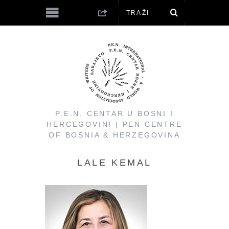
P.E.N. CENTAR U BOSNI I
HERCEGOVINI | PEN CENTRE
OF BOSNIA & HERZEGOVINA
LALE KEMAL