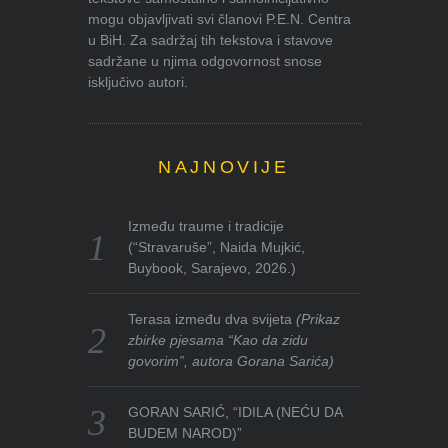
mogu objavljivati svi članovi P.E.N. Centra
u BiH. Za sadržaj tih tekstova i stavove
sadržane u njima odgovornost snose
isključivo autori.
NAJNOVIJE
Između traume i tradicije
(“Stravaruše”, Naida Mujkić,
Buybook, Sarajevo, 2026.)
Terasa između dva svijeta
(Prikaz
zbirke pjesama “Kao da zidu
govorim”, autora Gorana Sarića)
GORAN SARIĆ, “IDILA (NEĆU DA
BUDEM NAROD)”