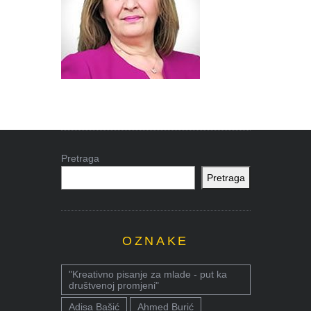
Pretraga
Pretraga
OZNAKE
"Kreativno pisanje za mlade - put ka
društvenoj promjeni"
Adisa Bašić
Ahmed Burić