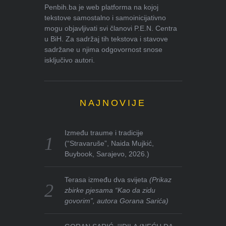
Penbih.ba je web platforma na kojoj
tekstove samostalno i samoinicijativno
mogu objavljivati svi članovi P.E.N. Centra
u BiH. Za sadržaj tih tekstova i stavove
sadržane u njima odgovornost snose
isključivo autori.
NAJNOVIJE
Između traume i tradicije
(“Stravaruše”, Naida Mujkić,
Buybook, Sarajevo, 2026.)
Terasa između dva svijeta
(Prikaz
zbirke pjesama “Kao da zidu
govorim”, autora Gorana Sarića)