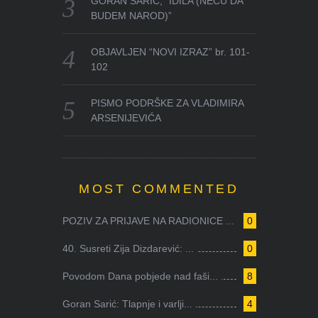
GORAN SARIĆ, “IDILA (NEĆU DA
BUDEM NAROD)”
OBJAVLJEN “NOVI IZRAZ” br. 101-
102
PISMO PODRŠKE ZA VLADIMIRA
ARSENIJEVIĆA
MOST COMMENTED
POZIV ZA PRIJAVE NA RADIONICE ...
0
40. Susreti Zija Dizdarević: ...
0
Povodom Dana pobjede nad faši...
8
Goran Sarić: Tlapnje i varlji...
4