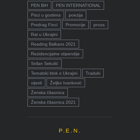
PEN BiH
PEN INTERNATIONAL
Pisci u gostima
poezija
Predrag Finci
Promocije
proza
Rat u Ukrajini
Reading Balkans 2021
Rezidencijalne stipendije
Srđan Sekulić
Tematski blok o Ukrajini
Traduki
vijesti
Željko Ivanković
Ženska čitaonica
Ženska čitaonica 2021
P.E.N.