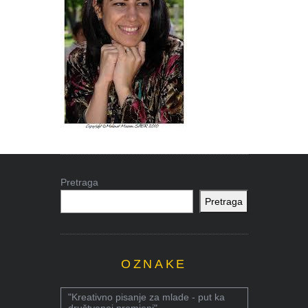
Pretraga
Pretraga
OZNAKE
"Kreativno pisanje za mlade - put ka