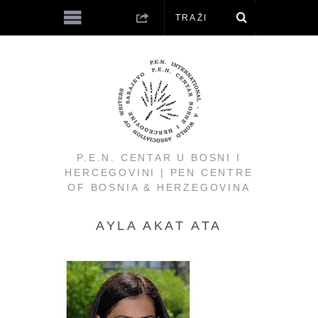
P.E.N. CENTAR U BOSNI I
HERCEGOVINI | PEN CENTRE
OF BOSNIA & HERZEGOVINA
AYLA AKAT ATA