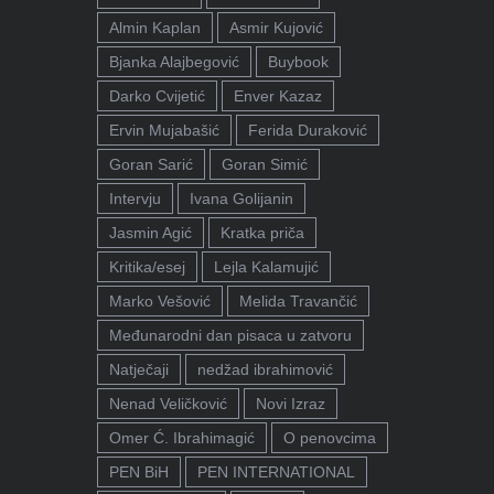
Almin Kaplan
Asmir Kujović
Bjanka Alajbegović
Buybook
Darko Cvijetić
Enver Kazaz
Ervin Mujabašić
Ferida Duraković
Goran Sarić
Goran Simić
Intervju
Ivana Golijanin
Jasmin Agić
Kratka priča
Kritika/esej
Lejla Kalamujić
Marko Vešović
Melida Travančić
Međunarodni dan pisaca u zatvoru
Natječaji
nedžad ibrahimović
Nenad Veličković
Novi Izraz
Omer Ć. Ibrahimagić
O penovcima
PEN BiH
PEN INTERNATIONAL