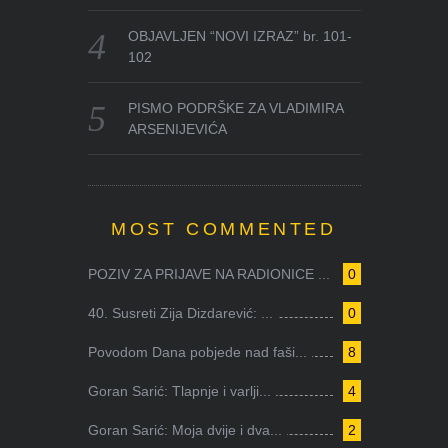
OBJAVLJEN “NOVI IZRAZ” br. 101-
102
PISMO PODRŠKE ZA VLADIMIRA
ARSENIJEVIĆA
MOST COMMENTED
POZIV ZA PRIJAVE NA RADIONICE ...
0
40. Susreti Zija Dizdarević: ...
0
Povodom Dana pobjede nad faši...
8
Goran Sarić: Tlapnje i varlji...
4
Goran Sarić: Moja dvije i dva...
2