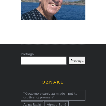
Pretraga
Pretraga
OZNAKE
"Kreativno pisanje za mlade - put ka
društvenoj promjeni"
Adisa Bašić
Ahmed Burić