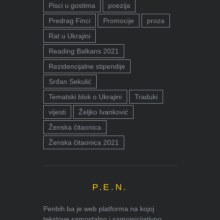
Pisci u gostima
poezija
Predrag Finci
Promocije
proza
Rat u Ukrajini
Reading Balkans 2021
Rezidencijalne stipendije
Srđan Sekulić
Tematski blok o Ukrajini
Traduki
vijesti
Željko Ivanković
Ženska čitaonica
Ženska čitaonica 2021
P.E.N.
Penbih.ba je web platforma na kojoj
tekstove samostalno i samoinicijativno