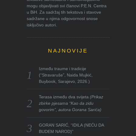
mogu objavljivati svi članovi P.E.N. Centra
u BiH. Za sadržaj tih tekstova i stavove
sadržane u njima odgovornost snose
isključivo autori.
NAJNOVIJE
Između traume i tradicije
(“Stravaruše”, Naida Mujkić,
Buybook, Sarajevo, 2026.)
Terasa između dva svijeta
(Prikaz
zbirke pjesama “Kao da zidu
govorim”, autora Gorana Sarića)
GORAN SARIĆ, “IDILA (NEĆU DA
BUDEM NAROD)”