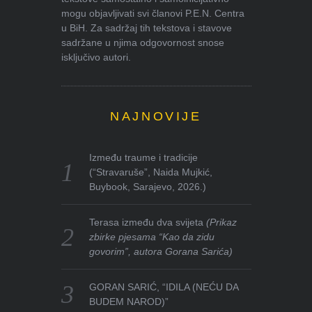
mogu objavljivati svi članovi P.E.N. Centra
u BiH. Za sadržaj tih tekstova i stavove
sadržane u njima odgovornost snose
isključivo autori.
NAJNOVIJE
Između traume i tradicije
(“Stravaruše”, Naida Mujkić,
Buybook, Sarajevo, 2026.)
Terasa između dva svijeta
(Prikaz
zbirke pjesama “Kao da zidu
govorim”, autora Gorana Sarića)
GORAN SARIĆ, “IDILA (NEĆU DA
BUDEM NAROD)”