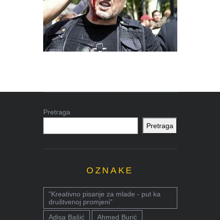
Pretraga
Pretraga
OZNAKE
"Kreativno pisanje za mlade - put ka
društvenoj promjeni"
Adisa Bašić
Ahmed Burić