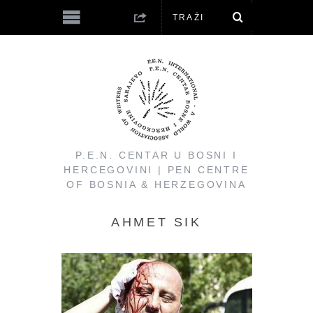
P.E.N. CENTAR U BOSNI I
HERCEGOVINI | PEN CENTRE
OF BOSNIA & HERZEGOVINA
AHMET SIK