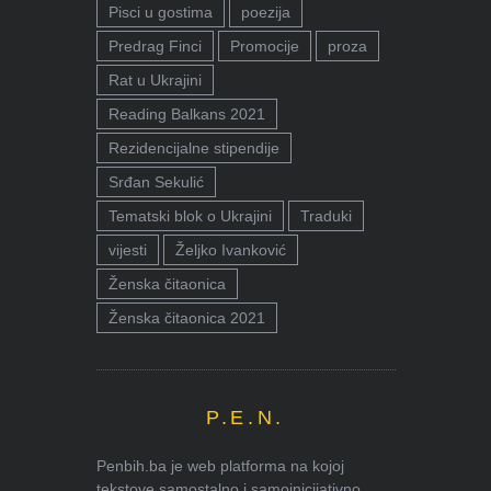
Pisci u gostima
poezija
Predrag Finci
Promocije
proza
Rat u Ukrajini
Reading Balkans 2021
Rezidencijalne stipendije
Srđan Sekulić
Tematski blok o Ukrajini
Traduki
vijesti
Željko Ivanković
Ženska čitaonica
Ženska čitaonica 2021
P.E.N.
Penbih.ba je web platforma na kojoj
tekstove samostalno i samoinicijativno