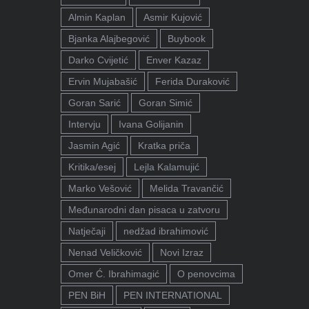
Almin Kaplan
Asmir Kujović
Bjanka Alajbegović
Buybook
Darko Cvijetić
Enver Kazaz
Ervin Mujabašić
Ferida Duraković
Goran Sarić
Goran Simić
Intervju
Ivana Golijanin
Jasmin Agić
Kratka priča
Kritika/esej
Lejla Kalamujić
Marko Vešović
Melida Travančić
Međunarodni dan pisaca u zatvoru
Natječaji
nedžad ibrahimović
Nenad Veličković
Novi Izraz
Omer Ć. Ibrahimagić
O penovcima
PEN BiH
PEN INTERNATIONAL