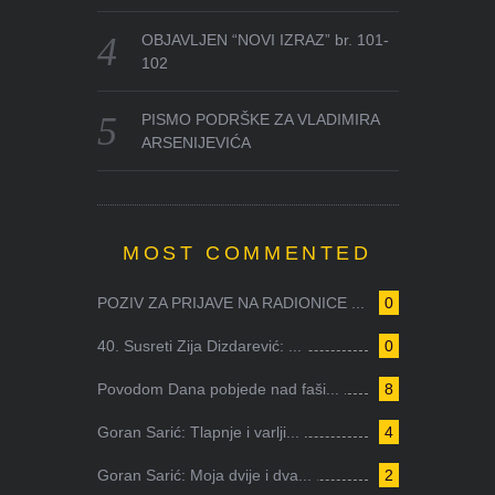
OBJAVLJEN “NOVI IZRAZ” br. 101-
102
PISMO PODRŠKE ZA VLADIMIRA
ARSENIJEVIĆA
MOST COMMENTED
POZIV ZA PRIJAVE NA RADIONICE ...
0
40. Susreti Zija Dizdarević: ...
0
Povodom Dana pobjede nad faši...
8
Goran Sarić: Tlapnje i varlji...
4
Goran Sarić: Moja dvije i dva...
2