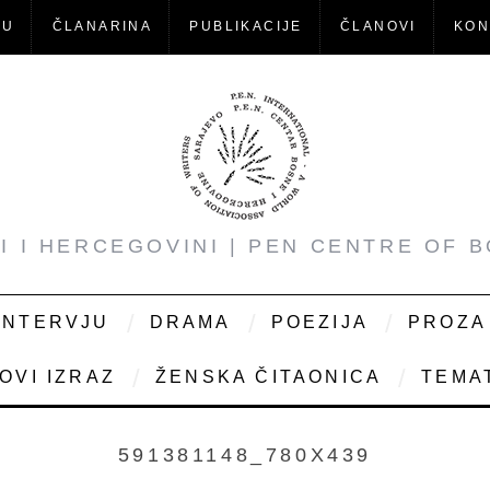
-U
ČLANARINA
PUBLIKACIJE
ČLANOVI
KON
NI I HERCEGOVINI | PEN CENTRE OF 
INTERVJU
DRAMA
POEZIJA
PROZA
OVI IZRAZ
ŽENSKA ČITAONICA
TEMAT
591381148_780X439