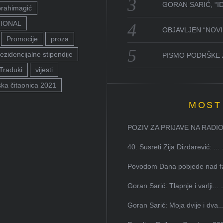
GORAN SARIĆ, “I
brahimagić
TIONAL
OBJAVLJEN “NOVI 
Promocije
proza
ezidencijalne stipendije
PISMO PODRŠKE 
Traduki
vijesti
ka čitaonica 2021
MOST
POZIV ZA PRIJAVE NA RADION
40. Susreti Zija Dizdarević: ...
Povodom Dana pobjede nad faš
Goran Sarić: Tlapnje i varlji...
Goran Sarić: Moja dvije i dva..