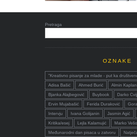
Pretraga
OZNAKE
"Kreativno pisanje za mlade - put ka društven
Adisa Bašić
Ahmed Burić
Almin Kaplan
Bjanka Alajbegović
Buybook
Darko Cvij
Ervin Mujabašić
Ferida Duraković
Gora
Intervju
Ivana Golijanin
Jasmin Agić
Kritika/esej
Lejla Kalamujić
Marko Vešo
Međunarodni dan pisaca u zatvoru
Natječa