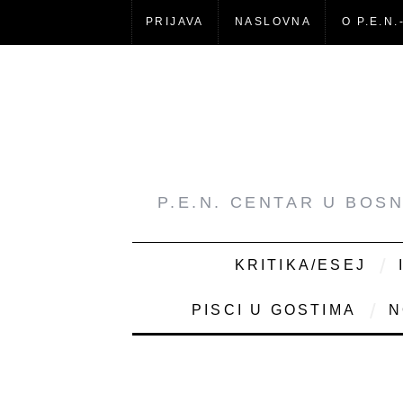
PRIJAVA
NASLOVNA
O P.E.N.
P.E.N. CENTAR U BOS
KRITIKA/ESEJ
PISCI U GOSTIMA
N