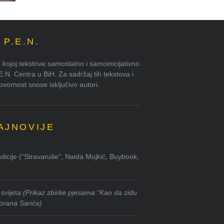
P.E.N.
kojoj tekstove samostalno i samoinicijativno
.E.N. Centra u BiH. Za sadržaj tih tekstova i
ornost snose isključivo autori.
AJNOVIJE
dicije (“Stravaruše”, Naida Mujkić, Buybook,
svijeta
(Prikaz zbirke pjesama “Kao da zidu
orana Sarića)