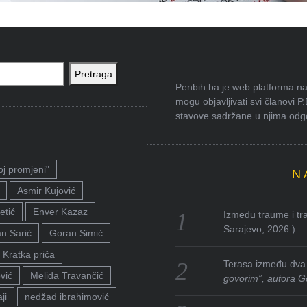
Pretraga
Penbih.ba je web platforma na 
mogu objavljivati svi članovi P
stavove sadržane u njima odgov
oj promjeni"
N
Asmir Kujović
etić
Enver Kazaz
Između traume i tra
Sarajevo, 2026.)
n Sarić
Goran Simić
Kratka priča
Terasa između dva 
vić
Melida Travančić
govorim”, autora G
ji
nedžad ibrahimović