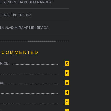
DILA (NEĆU DA BUDEM NAROD)”
IZRAZ” br. 101-102
ZA VLADIMIRA ARSENIJEVIĆA
 COMMENTED
ICE ...
0
0
i...
8
4
.
2