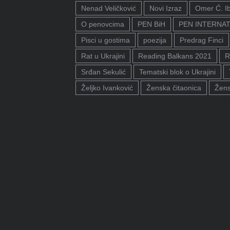
Nenad Veličković
Novi Izraz
Omer Ć. I
O penovcima
PEN BiH
PEN INTERNA
Pisci u gostima
poezija
Predrag Finci
Rat u Ukrajini
Reading Balkans 2021
R
Srđan Sekulić
Tematski blok o Ukrajini
Željko Ivanković
Ženska čitaonica
Žens