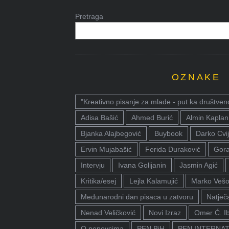
Pretraga
OZNAKE
"Kreativno pisanje za mlade - put ka društven
Adisa Bašić
Ahmed Burić
Almin Kaplan
Bjanka Alajbegović
Buybook
Darko Cvij
Ervin Mujabašić
Ferida Duraković
Gora
Intervju
Ivana Golijanin
Jasmin Agić
Kritika/esej
Lejla Kalamujić
Marko Vešo
Međunarodni dan pisaca u zatvoru
Natječa
Nenad Veličković
Novi Izraz
Omer Ć. I
O penovcima
PEN BiH
PEN INTERNA