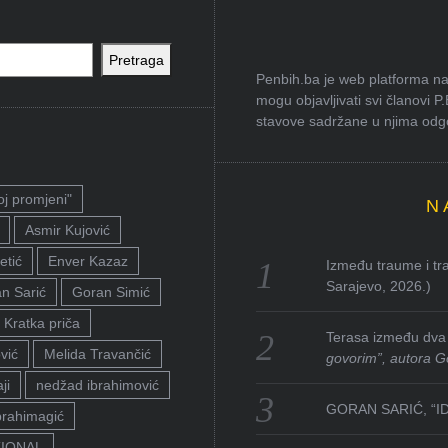
Pretraga
Penbih.ba je web platforma na 
mogu objavljivati svi članovi P
stavove sadržane u njima odgov
oj promjeni"
N
Asmir Kujović
etić
Enver Kazaz
Između traume i tra
Sarajevo, 2026.)
n Sarić
Goran Simić
Kratka priča
Terasa između dva 
vić
Melida Travančić
govorim”, autora G
ji
nedžad ibrahimović
GORAN SARIĆ, “I
brahimagić
TIONAL