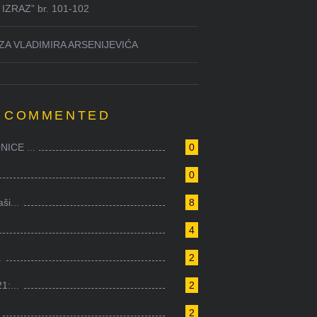
IZRAZ” br. 101-102
ZA VLADIMIRA ARSENIJEVIĆA
 COMMENTED
ICE ...
0
0
i...
8
4
.
2
1:...
2
2