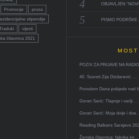
OBJAVLJEN “NOVI 
Promocije
proza
ezidencijalne stipendije
PISMO PODRŠKE 
Traduki
vijesti
ka čitaonica 2021
MOST
POZIV ZA PRIJAVE NA RADION
40. Susreti Zija Dizdarević: ...
Povodom Dana pobjede nad faš
Goran Sarić: Tlapnje i varlji...
Goran Sarić: Moja dvije i dva..
Reading Balkans Sarajevo 202
Ženska čitaonica: fabrika kn...