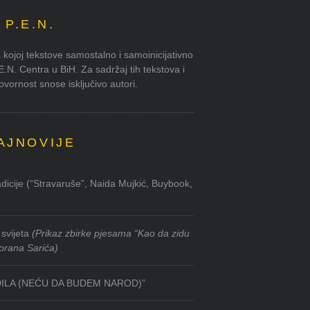
P.E.N.
kojoj tekstove samostalno i samoinicijativno
.E.N. Centra u BiH. Za sadržaj tih tekstova i
ornost snose isključivo autori.
AJNOVIJE
dicije (“Stravaruše”, Naida Mujkić, Buybook,
svijeta
(Prikaz zbirke pjesama “Kao da zidu
orana Sarića)
DILA (NEĆU DA BUDEM NAROD)”