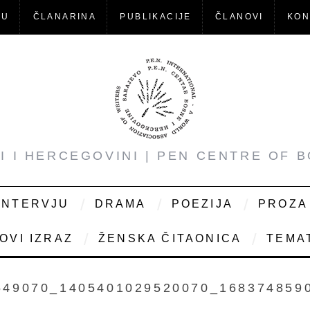
-U
ČLANARINA
PUBLIKACIJE
ČLANOVI
KON
NI I HERCEGOVINI | PEN CENTRE OF 
INTERVJU
DRAMA
POEZIJA
PROZA
OVI IZRAZ
ŽENSKA ČITAONICA
TEMAT
549070_1405401029520070_168374859