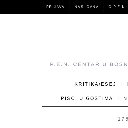
PRIJAVA
NASLOVNA
O P.E.N.
P.E.N. CENTAR U BOS
KRITIKA/ESEJ
PISCI U GOSTIMA
N
17