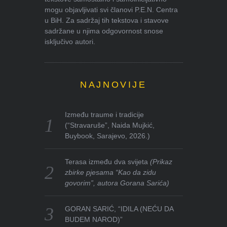
mogu objavljivati svi članovi P.E.N. Centra
u BiH. Za sadržaj tih tekstova i stavove
sadržane u njima odgovornost snose
isključivo autori.
NAJNOVIJE
Između traume i tradicije
(“Stravaruše”, Naida Mujkić,
Buybook, Sarajevo, 2026.)
Terasa između dva svijeta
(Prikaz
zbirke pjesama “Kao da zidu
govorim”, autora Gorana Sarića)
GORAN SARIĆ, “IDILA (NEĆU DA
BUDEM NAROD)”