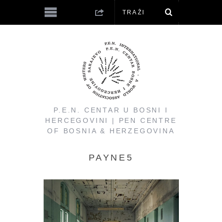
P.E.N. CENTAR U BOSNI I
HERCEGOVINI | PEN CENTRE
OF BOSNIA & HERZEGOVINA
PAYNE5