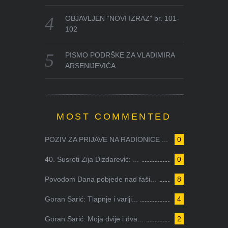
OBJAVLJEN “NOVI IZRAZ” br. 101-
102
PISMO PODRŠKE ZA VLADIMIRA
ARSENIJEVIĆA
MOST COMMENTED
POZIV ZA PRIJAVE NA RADIONICE ...
0
40. Susreti Zija Dizdarević: ...
0
Povodom Dana pobjede nad faši...
8
Goran Sarić: Tlapnje i varlji...
4
Goran Sarić: Moja dvije i dva...
2