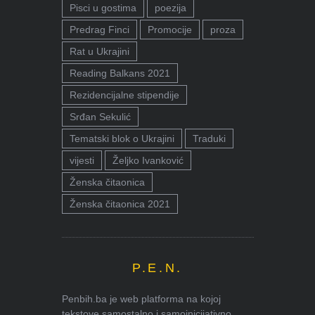
Pisci u gostima
poezija
Predrag Finci
Promocije
proza
Rat u Ukrajini
Reading Balkans 2021
Rezidencijalne stipendije
Srđan Sekulić
Tematski blok o Ukrajini
Traduki
vijesti
Željko Ivanković
Ženska čitaonica
Ženska čitaonica 2021
P.E.N.
Penbih.ba je web platforma na kojoj
tekstove samostalno i samoinicijativno