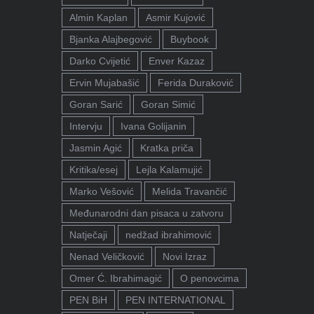
Almin Kaplan
Asmir Kujović
Bjanka Alajbegović
Buybook
Darko Cvijetić
Enver Kazaz
Ervin Mujabašić
Ferida Duraković
Goran Sarić
Goran Simić
Intervju
Ivana Golijanin
Jasmin Agić
Kratka priča
Kritika/esej
Lejla Kalamujić
Marko Vešović
Melida Travančić
Međunarodni dan pisaca u zatvoru
Natječaji
nedžad ibrahimović
Nenad Veličković
Novi Izraz
Omer Ć. Ibrahimagić
O penovcima
PEN BiH
PEN INTERNATIONAL