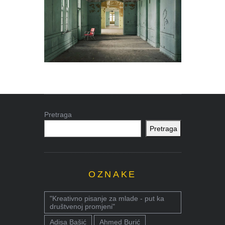
Pretraga
Pretraga
OZNAKE
"Kreativno pisanje za mlade - put ka
društvenoj promjeni"
Adisa Bašić
Ahmed Burić