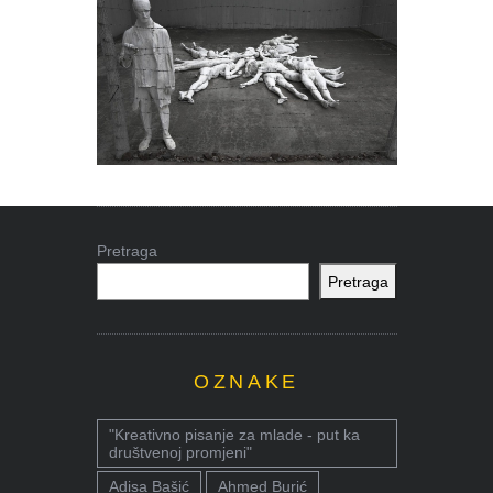
Pretraga
Pretraga
OZNAKE
"Kreativno pisanje za mlade - put ka
društvenoj promjeni"
Adisa Bašić
Ahmed Burić