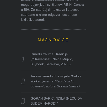
mogu objavljivati svi članovi P.E.N. Centra
u BiH. Za sadržaj tih tekstova i stavove
sadržane u njima odgovornost snose
isključivo autori.
NAJNOVIJE
Između traume i tradicije
(“Stravaruše”, Naida Mujkić,
Buybook, Sarajevo, 2026.)
Terasa između dva svijeta
(Prikaz
zbirke pjesama “Kao da zidu
govorim”, autora Gorana Sarića)
GORAN SARIĆ, “IDILA (NEĆU DA
BUDEM NAROD)”