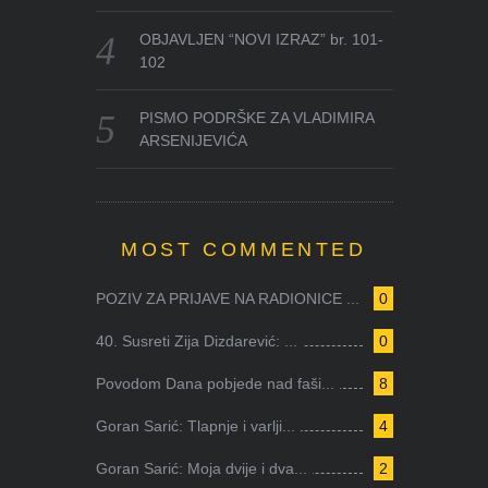
OBJAVLJEN “NOVI IZRAZ” br. 101-
102
PISMO PODRŠKE ZA VLADIMIRA
ARSENIJEVIĆA
MOST COMMENTED
POZIV ZA PRIJAVE NA RADIONICE ...
0
40. Susreti Zija Dizdarević: ...
0
Povodom Dana pobjede nad faši...
8
Goran Sarić: Tlapnje i varlji...
4
Goran Sarić: Moja dvije i dva...
2