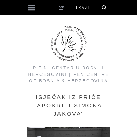
P.E.N. CENTAR U BOSNI I
HERCEGOVINI | PEN CENTRE
OF BOSNIA & HERZEGOVINA
ISJEČAK IZ PRIČE
‘APOKRIFI SIMONA
JAKOVA’