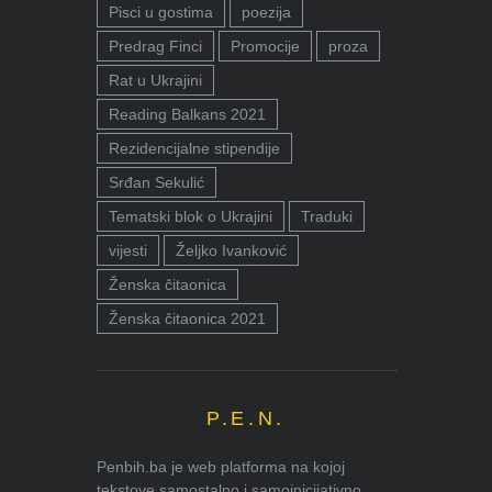
Pisci u gostima
poezija
Predrag Finci
Promocije
proza
Rat u Ukrajini
Reading Balkans 2021
Rezidencijalne stipendije
Srđan Sekulić
Tematski blok o Ukrajini
Traduki
vijesti
Željko Ivanković
Ženska čitaonica
Ženska čitaonica 2021
P.E.N.
Penbih.ba je web platforma na kojoj
tekstove samostalno i samoinicijativno