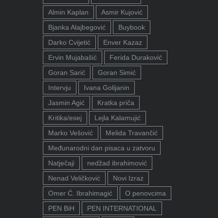
Almin Kaplan
Asmir Kujović
Bjanka Alajbegović
Buybook
Darko Cvijetić
Enver Kazaz
Ervin Mujabašić
Ferida Duraković
Goran Sarić
Goran Simić
Intervju
Ivana Golijanin
Jasmin Agić
Kratka priča
Kritika/esej
Lejla Kalamujić
Marko Vešović
Melida Travančić
Međunarodni dan pisaca u zatvoru
Natječaji
nedžad ibrahimović
Nenad Veličković
Novi Izraz
Omer Ć. Ibrahimagić
O penovcima
PEN BiH
PEN INTERNATIONAL