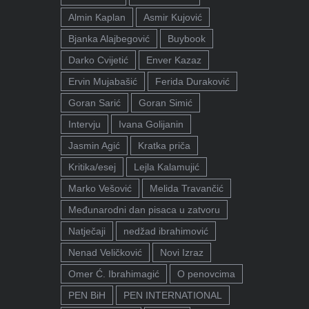
Almin Kaplan
Asmir Kujović
Bjanka Alajbegović
Buybook
Darko Cvijetić
Enver Kazaz
Ervin Mujabašić
Ferida Duraković
Goran Sarić
Goran Simić
Intervju
Ivana Golijanin
Jasmin Agić
Kratka priča
Kritika/esej
Lejla Kalamujić
Marko Vešović
Melida Travančić
Međunarodni dan pisaca u zatvoru
Natječaji
nedžad ibrahimović
Nenad Veličković
Novi Izraz
Omer Ć. Ibrahimagić
O penovcima
PEN BiH
PEN INTERNATIONAL