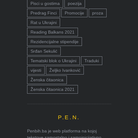
Pisci u gostima
poezija
Predrag Finci
Promocije
proza
Rat u Ukrajini
Reading Balkans 2021
Rezidencijalne stipendije
Srđan Sekulić
Tematski blok o Ukrajini
Traduki
vijesti
Željko Ivanković
Ženska čitaonica
Ženska čitaonica 2021
P.E.N.
Penbih.ba je web platforma na kojoj
tekstove samostalno i samoinicijativno