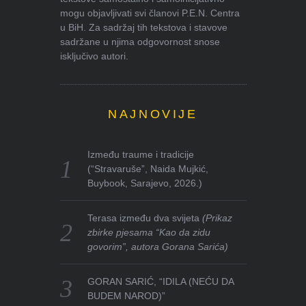
mogu objavljivati svi članovi P.E.N. Centra
u BiH. Za sadržaj tih tekstova i stavove
sadržane u njima odgovornost snose
isključivo autori.
NAJNOVIJE
Između traume i tradicije
(“Stravaruše”, Naida Mujkić,
Buybook, Sarajevo, 2026.)
Terasa između dva svijeta
(Prikaz
zbirke pjesama “Kao da zidu
govorim”, autora Gorana Sarića)
GORAN SARIĆ, “IDILA (NEĆU DA
BUDEM NAROD)”