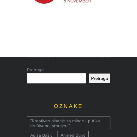
Pretraga
Pretraga
OZNAKE
"Kreativno pisanje za mlade - put ka
društvenoj promjeni"
Adisa Bašić
Ahmed Burić