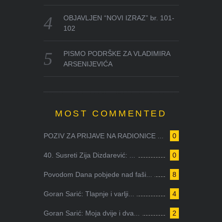
OBJAVLJEN “NOVI IZRAZ” br. 101-
102
PISMO PODRŠKE ZA VLADIMIRA
ARSENIJEVIĆA
MOST COMMENTED
POZIV ZA PRIJAVE NA RADIONICE ...
0
40. Susreti Zija Dizdarević: ...
0
Povodom Dana pobjede nad faši...
8
Goran Sarić: Tlapnje i varlji...
4
Goran Sarić: Moja dvije i dva...
2