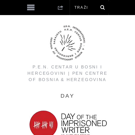
P.E.N. CENTAR U BOSNI I
HERCEGOVINI | PEN CENTRE
OF BOSNIA & HERZEGOVINA
DAY