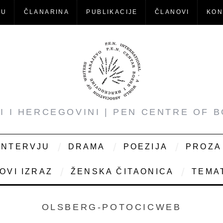
-U
ČLANARINA
PUBLIKACIJE
ČLANOVI
KON
NI I HERCEGOVINI | PEN CENTRE OF 
INTERVJU
DRAMA
POEZIJA
PROZA
OVI IZRAZ
ŽENSKA ČITAONICA
TEMAT
OLSBERG-POTOCICWEB