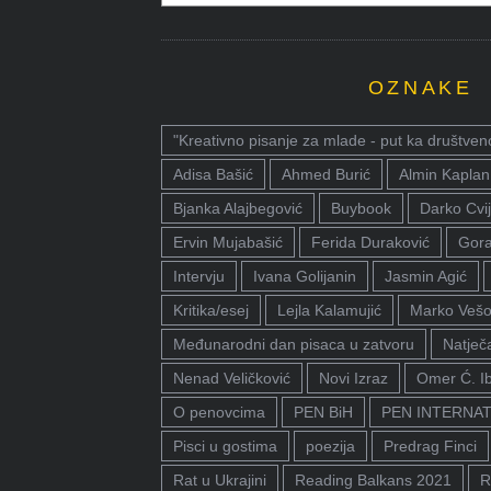
OZNAKE
"Kreativno pisanje za mlade - put ka društven
Adisa Bašić
Ahmed Burić
Almin Kaplan
Bjanka Alajbegović
Buybook
Darko Cvij
Ervin Mujabašić
Ferida Duraković
Gora
Intervju
Ivana Golijanin
Jasmin Agić
Kritika/esej
Lejla Kalamujić
Marko Vešo
Međunarodni dan pisaca u zatvoru
Natječa
Nenad Veličković
Novi Izraz
Omer Ć. I
O penovcima
PEN BiH
PEN INTERNA
Pisci u gostima
poezija
Predrag Finci
Rat u Ukrajini
Reading Balkans 2021
R