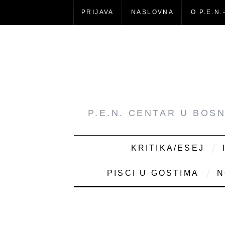
PRIJAVA
NASLOVNA
O P.E.N.
P.E.N. CENTAR U BOS
KRITIKA/ESEJ
PISCI U GOSTIMA
N