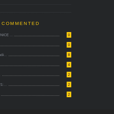
 COMMENTED
ICE ...
0
0
i...
8
4
.
2
1:...
2
2