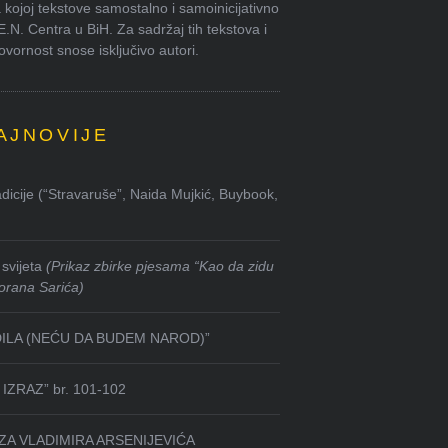
kojoj tekstove samostalno i samoinicijativno
.E.N. Centra u BiH. Za sadržaj tih tekstova i
ornost snose isključivo autori.
AJNOVIJE
dicije (“Stravaruše”, Naida Mujkić, Buybook,
svijeta
(Prikaz zbirke pjesama “Kao da zidu
orana Sarića)
DILA (NEĆU DA BUDEM NAROD)”
IZRAZ” br. 101-102
ZA VLADIMIRA ARSENIJEVIĆA