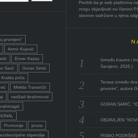
Penbih.ba je web platforma na 
mogu objavljivati svi članovi P
stavove sadržane u njima odgov
oj promjeni"
N
Asmir Kujović
etić
Enver Kazaz
Između traume i tra
Sarajevo, 2026.)
n Sarić
Goran Simić
Kratka priča
Terasa između dva 
vić
Melida Travančić
govorim”, autora G
ji
nedžad ibrahimović
GORAN SARIĆ, “I
brahimagić
TIONAL
OBJAVLJEN “NOVI 
Promocije
proza
ezidencijalne stipendije
PISMO PODRŠKE 