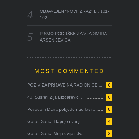
OBJAVLJEN “NOVI IZRAZ” br. 101-
102
PISMO PODRŠKE ZA VLADIMIRA
ARSENIJEVIĆA
MOST COMMENTED
POZIV ZA PRIJAVE NA RADIONICE ...
0
40. Susreti Zija Dizdarević: ...
0
Povodom Dana pobjede nad faši...
8
Goran Sarić: Tlapnje i varlji...
4
Goran Sarić: Moja dvije i dva...
2