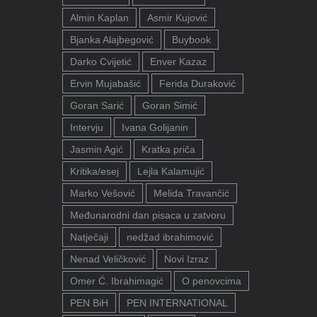
Almin Kaplan
Asmir Kujović
Bjanka Alajbegović
Buybook
Darko Cvijetić
Enver Kazaz
Ervin Mujabašić
Ferida Duraković
Goran Sarić
Goran Simić
Intervju
Ivana Golijanin
Jasmin Agić
Kratka priča
Kritika/esej
Lejla Kalamujić
Marko Vešović
Melida Travančić
Međunarodni dan pisaca u zatvoru
Natječaji
nedžad ibrahimović
Nenad Veličković
Novi Izraz
Omer Ć. Ibrahimagić
O penovcima
PEN BiH
PEN INTERNATIONAL