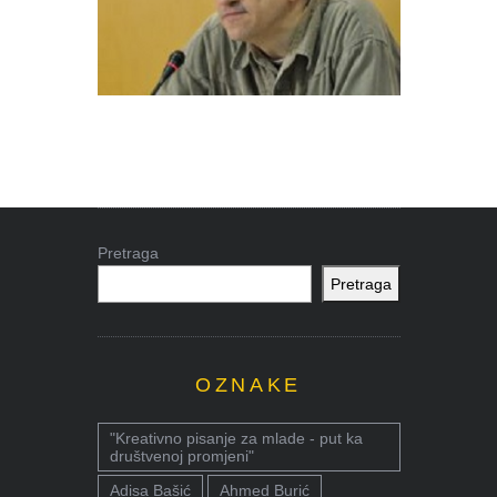
Pretraga
Pretraga
OZNAKE
"Kreativno pisanje za mlade - put ka
društvenoj promjeni"
Adisa Bašić
Ahmed Burić