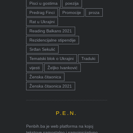
Pisci u gostima
poezija
Predrag Finci
Promocije
proza
Rat u Ukrajini
Reading Balkans 2021
Rezidencijalne stipendije
Srđan Sekulić
Tematski blok o Ukrajini
Traduki
vijesti
Željko Ivanković
Ženska čitaonica
Ženska čitaonica 2021
P.E.N.
Penbih.ba je web platforma na kojoj
tekstove samostalno i samoinicijativno