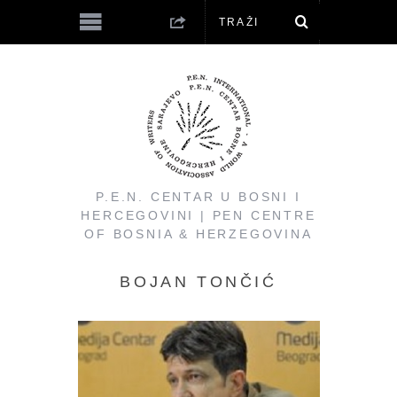
P.E.N. CENTAR U BOSNI I
HERCEGOVINI | PEN CENTRE
OF BOSNIA & HERZEGOVINA
BOJAN TONČIĆ