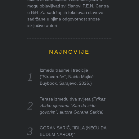
mogu objavljivati svi članovi P.E.N. Centra
u BiH. Za sadržaj tih tekstova i stavove
sadržane u njima odgovornost snose
isključivo autori.
NAJNOVIJE
Između traume i tradicije
(“Stravaruše”, Naida Mujkić,
Buybook, Sarajevo, 2026.)
Terasa između dva svijeta
(Prikaz
zbirke pjesama “Kao da zidu
govorim”, autora Gorana Sarića)
GORAN SARIĆ, “IDILA (NEĆU DA
BUDEM NAROD)”