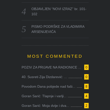
OBJAVLJEN “NOVI IZRAZ” br. 101-
102
PISMO PODRŠKE ZA VLADIMIRA
ARSENIJEVIĆA
MOST COMMENTED
POZIV ZA PRIJAVE NA RADIONICE ...
0
40. Susreti Zija Dizdarević: ...
0
Povodom Dana pobjede nad faši...
8
Goran Sarić: Tlapnje i varlji...
4
Goran Sarić: Moja dvije i dva...
2