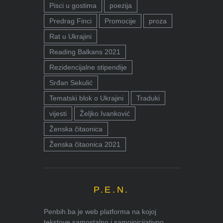
Pisci u gostima
poezija
Predrag Finci
Promocije
proza
Rat u Ukrajini
Reading Balkans 2021
Rezidencijalne stipendije
Srđan Sekulić
Tematski blok o Ukrajini
Traduki
vijesti
Željko Ivanković
Ženska čitaonica
Ženska čitaonica 2021
P.E.N.
Penbih.ba je web platforma na kojoj
tekstove samostalno i samoinicijativno