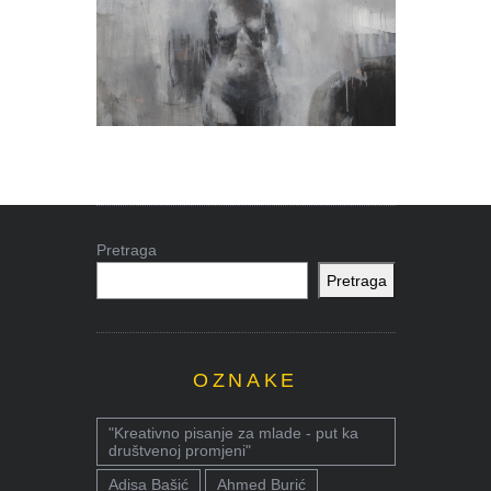
Pretraga
Pretraga
OZNAKE
"Kreativno pisanje za mlade - put ka
društvenoj promjeni"
Adisa Bašić
Ahmed Burić