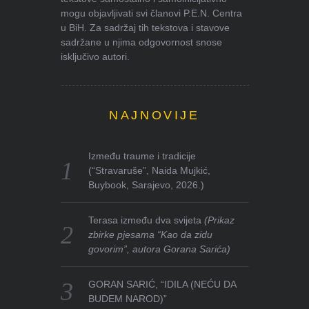
mogu objavljivati svi članovi P.E.N. Centra
u BiH. Za sadržaj tih tekstova i stavove
sadržane u njima odgovornost snose
isključivo autori.
NAJNOVIJE
Između traume i tradicije
(“Stravaruše”, Naida Mujkić,
Buybook, Sarajevo, 2026.)
Terasa između dva svijeta
(Prikaz
zbirke pjesama “Kao da zidu
govorim”, autora Gorana Sarića)
GORAN SARIĆ, “IDILA (NEĆU DA
BUDEM NAROD)”