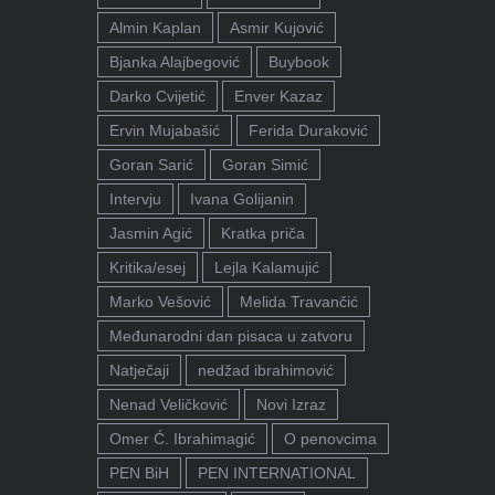
Almin Kaplan
Asmir Kujović
Bjanka Alajbegović
Buybook
Darko Cvijetić
Enver Kazaz
Ervin Mujabašić
Ferida Duraković
Goran Sarić
Goran Simić
Intervju
Ivana Golijanin
Jasmin Agić
Kratka priča
Kritika/esej
Lejla Kalamujić
Marko Vešović
Melida Travančić
Međunarodni dan pisaca u zatvoru
Natječaji
nedžad ibrahimović
Nenad Veličković
Novi Izraz
Omer Ć. Ibrahimagić
O penovcima
PEN BiH
PEN INTERNATIONAL