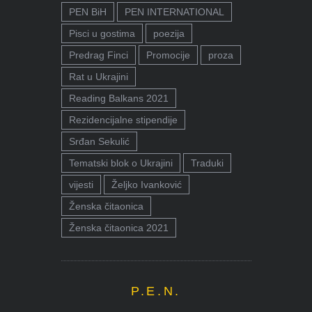
PEN BiH
PEN INTERNATIONAL
Pisci u gostima
poezija
Predrag Finci
Promocije
proza
Rat u Ukrajini
Reading Balkans 2021
Rezidencijalne stipendije
Srđan Sekulić
Tematski blok o Ukrajini
Traduki
vijesti
Željko Ivanković
Ženska čitaonica
Ženska čitaonica 2021
P.E.N.