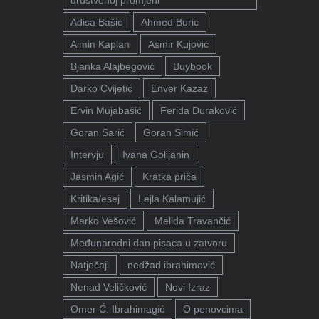
društvenoj promjeni"
Adisa Bašić
Ahmed Burić
Almin Kaplan
Asmir Kujović
Bjanka Alajbegović
Buybook
Darko Cvijetić
Enver Kazaz
Ervin Mujabašić
Ferida Duraković
Goran Sarić
Goran Simić
Intervju
Ivana Golijanin
Jasmin Agić
Kratka priča
Kritika/esej
Lejla Kalamujić
Marko Vešović
Melida Travančić
Međunarodni dan pisaca u zatvoru
Natječaji
nedžad ibrahimović
Nenad Veličković
Novi Izraz
Omer Ć. Ibrahimagić
O penovcima