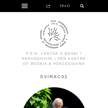
P.E.N. CENTAR U BOSNI I
HERCEGOVINI | PEN CENTRE
OF BOSNIA & HERZEGOVINA
SVIRAC02