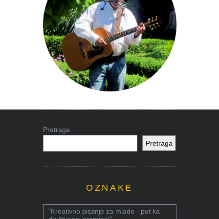
Pretraga
Pretraga
OZNAKE
"Kreativno pisanje za mlade - put ka