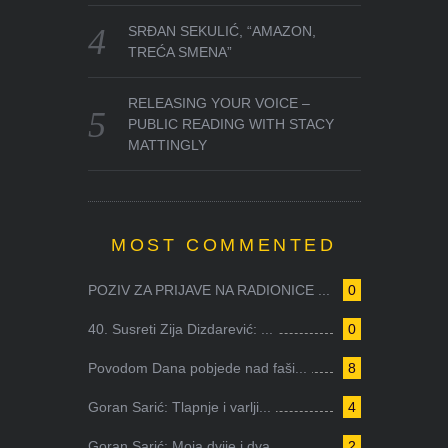
SRĐAN SEKULIĆ, “AMAZON,
TREĆA SMENA”
RELEASING YOUR VOICE –
PUBLIC READING WITH STACY
MATTINGLY
MOST COMMENTED
POZIV ZA PRIJAVE NA RADIONICE ...
0
40. Susreti Zija Dizdarević: ...
0
Povodom Dana pobjede nad faši...
8
Goran Sarić: Tlapnje i varlji...
4
Goran Sarić: Moja dvije i dva...
2