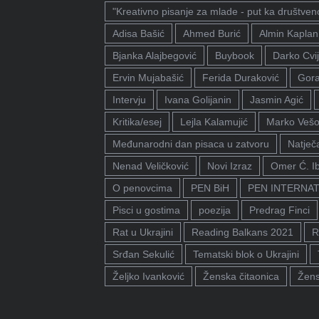
"Kreativno pisanje za mlade - put ka društven
Adisa Bašić
Ahmed Burić
Almin Kaplan
Bjanka Alajbegović
Buybook
Darko Cvij
Ervin Mujabašić
Ferida Duraković
Gora
Intervju
Ivana Golijanin
Jasmin Agić
Kritika/esej
Lejla Kalamujić
Marko Vešo
Međunarodni dan pisaca u zatvoru
Natječa
Nenad Veličković
Novi Izraz
Omer Ć. I
O penovcima
PEN BiH
PEN INTERNA
Pisci u gostima
poezija
Predrag Finci
Rat u Ukrajini
Reading Balkans 2021
R
Srđan Sekulić
Tematski blok o Ukrajini
Željko Ivanković
Ženska čitaonica
Žens