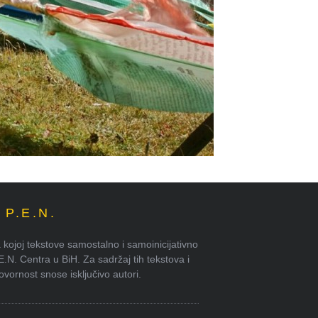
P.E.N.
kojoj tekstove samostalno i samoinicijativno
.E.N. Centra u BiH. Za sadržaj tih tekstova i
ornost snose isključivo autori.