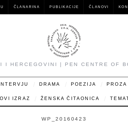
-U
ČLANARINA
PUBLIKACIJE
ČLANOVI
KON
NI I HERCEGOVINI | PEN CENTRE OF 
INTERVJU
DRAMA
POEZIJA
PROZA
OVI IZRAZ
ŽENSKA ČITAONICA
TEMAT
WP_20160423