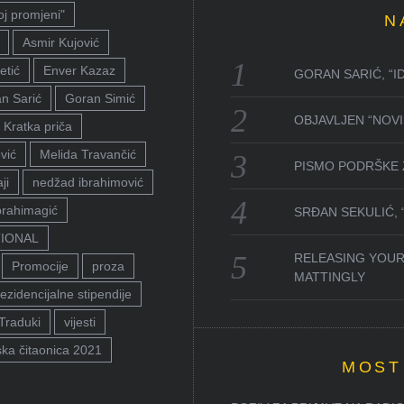
oj promjeni"
N
Asmir Kujović
etić
Enver Kazaz
GORAN SARIĆ, “I
n Sarić
Goran Simić
OBJAVLJEN “NOVI 
Kratka priča
vić
Melida Travančić
PISMO PODRŠKE 
ji
nedžad ibrahimović
brahimagić
SRĐAN SEKULIĆ,
TIONAL
RELEASING YOUR
Promocije
proza
MATTINGLY
ezidencijalne stipendije
Traduki
vijesti
ka čitaonica 2021
MOST