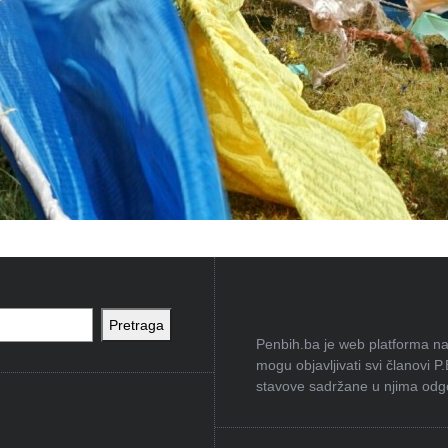
Pretraga
Penbih.ba je web platforma na 
mogu objavljivati svi članovi P
stavove sadržane u njima odgov