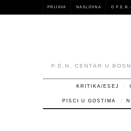
PRIJAVA
NASLOVNA
O P.E.N.
P.E.N. CENTAR U BOS
KRITIKA/ESEJ
PISCI U GOSTIMA
N