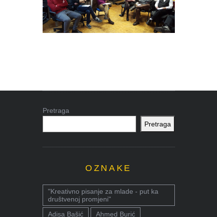
Pretraga
Pretraga
OZNAKE
"Kreativno pisanje za mlade - put ka
društvenoj promjeni"
Adisa Bašić
Ahmed Burić