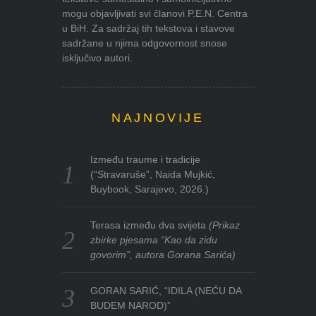
mogu objavljivati svi članovi P.E.N. Centra
u BiH. Za sadržaj tih tekstova i stavove
sadržane u njima odgovornost snose
isključivo autori.
NAJNOVIJE
Između traume i tradicije
(“Stravaruše”, Naida Mujkić,
Buybook, Sarajevo, 2026.)
Terasa između dva svijeta
(Prikaz
zbirke pjesama “Kao da zidu
govorim”, autora Gorana Sarića)
GORAN SARIĆ, “IDILA (NEĆU DA
BUDEM NAROD)”