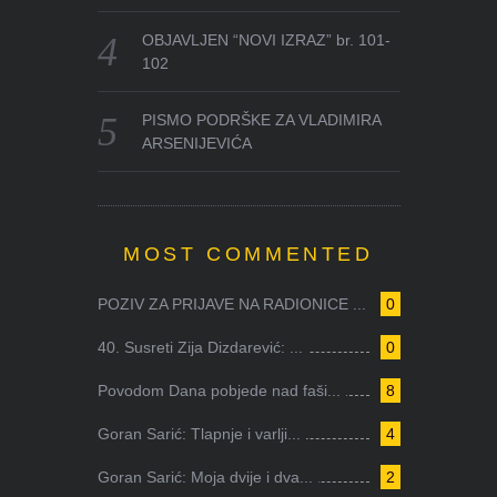
OBJAVLJEN “NOVI IZRAZ” br. 101-
102
PISMO PODRŠKE ZA VLADIMIRA
ARSENIJEVIĆA
MOST COMMENTED
POZIV ZA PRIJAVE NA RADIONICE ...
0
40. Susreti Zija Dizdarević: ...
0
Povodom Dana pobjede nad faši...
8
Goran Sarić: Tlapnje i varlji...
4
Goran Sarić: Moja dvije i dva...
2