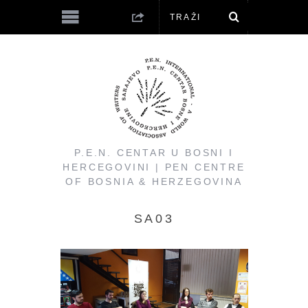
P.E.N. CENTAR U BOSNI I
HERCEGOVINI | PEN CENTRE
OF BOSNIA & HERZEGOVINA
SA03