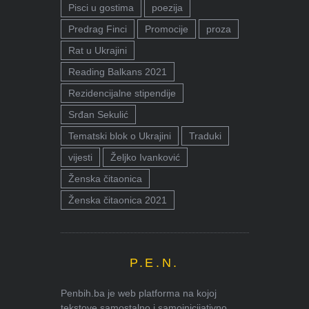
Pisci u gostima
poezija
Predrag Finci
Promocije
proza
Rat u Ukrajini
Reading Balkans 2021
Rezidencijalne stipendije
Srđan Sekulić
Tematski blok o Ukrajini
Traduki
vijesti
Željko Ivanković
Ženska čitaonica
Ženska čitaonica 2021
P.E.N.
Penbih.ba je web platforma na kojoj
tekstove samostalno i samoinicijativno