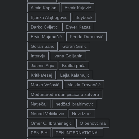
Almin Kaplan
Asmir Kujović
Bjanka Alajbegović
Buybook
Darko Cvijetić
Enver Kazaz
Ervin Mujabašić
Ferida Duraković
Goran Sarić
Goran Simić
Intervju
Ivana Golijanin
Jasmin Agić
Kratka priča
Kritika/esej
Lejla Kalamujić
Marko Vešović
Melida Travančić
Međunarodni dan pisaca u zatvoru
Natječaji
nedžad ibrahimović
Nenad Veličković
Novi Izraz
Omer Ć. Ibrahimagić
O penovcima
PEN BiH
PEN INTERNATIONAL