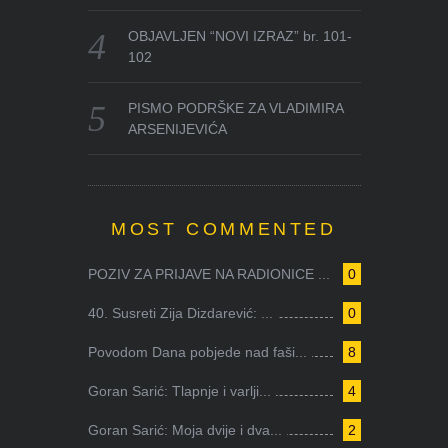
OBJAVLJEN “NOVI IZRAZ” br. 101-
102
PISMO PODRŠKE ZA VLADIMIRA
ARSENIJEVIĆA
MOST COMMENTED
POZIV ZA PRIJAVE NA RADIONICE ...
0
40. Susreti Zija Dizdarević: ...
0
Povodom Dana pobjede nad faši...
8
Goran Sarić: Tlapnje i varlji...
4
Goran Sarić: Moja dvije i dva...
2