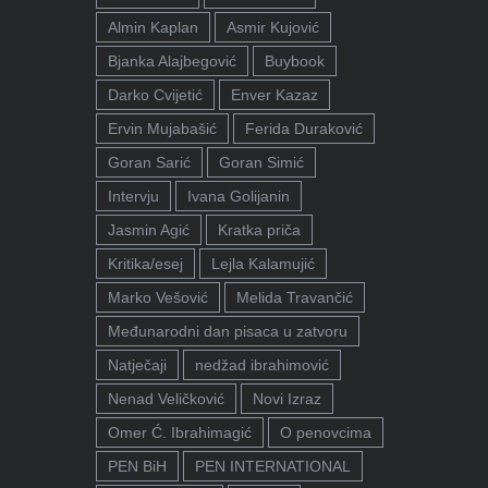
Almin Kaplan
Asmir Kujović
Bjanka Alajbegović
Buybook
Darko Cvijetić
Enver Kazaz
Ervin Mujabašić
Ferida Duraković
Goran Sarić
Goran Simić
Intervju
Ivana Golijanin
Jasmin Agić
Kratka priča
Kritika/esej
Lejla Kalamujić
Marko Vešović
Melida Travančić
Međunarodni dan pisaca u zatvoru
Natječaji
nedžad ibrahimović
Nenad Veličković
Novi Izraz
Omer Ć. Ibrahimagić
O penovcima
PEN BiH
PEN INTERNATIONAL