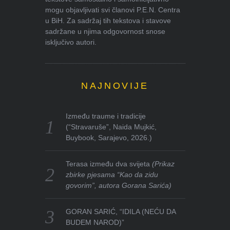
mogu objavljivati svi članovi P.E.N. Centra
u BiH. Za sadržaj tih tekstova i stavove
sadržane u njima odgovornost snose
isključivo autori.
NAJNOVIJE
Između traume i tradicije
(“Stravaruše”, Naida Mujkić,
Buybook, Sarajevo, 2026.)
Terasa između dva svijeta
(Prikaz
zbirke pjesama “Kao da zidu
govorim”, autora Gorana Sarića)
GORAN SARIĆ, “IDILA (NEĆU DA
BUDEM NAROD)”