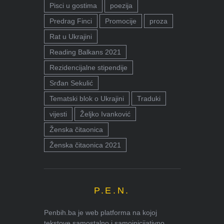
Pisci u gostima
poezija
Predrag Finci
Promocije
proza
Rat u Ukrajini
Reading Balkans 2021
Rezidencijalne stipendije
Srđan Sekulić
Tematski blok o Ukrajini
Traduki
vijesti
Željko Ivanković
Ženska čitaonica
Ženska čitaonica 2021
P.E.N.
Penbih.ba je web platforma na kojoj
tekstove samostalno i samoinicijativno