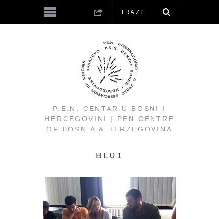
P.E.N. CENTAR U BOSNI I
HERCEGOVINI | PEN CENTRE
OF BOSNIA & HERZEGOVINA
BL01