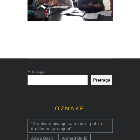
Pretraga
Pretraga
OZNAKE
"Kreativno pisanje za mlade - put ka
društvenoj promjeni"
Adisa Bašić
Ahmed Burić