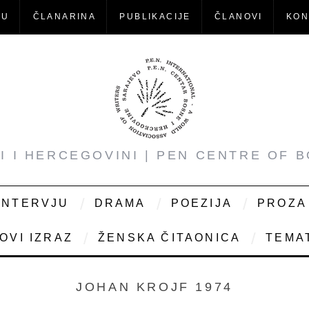
-U
ČLANARINA
PUBLIKACIJE
ČLANOVI
KON
NI I HERCEGOVINI | PEN CENTRE OF 
INTERVJU
DRAMA
POEZIJA
PROZA
OVI IZRAZ
ŽENSKA ČITAONICA
TEMAT
JOHAN KROJF 1974