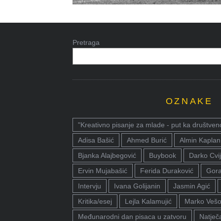
Pretraga
OZNAKE
"Kreativno pisanje za mlade - put ka društven
Adisa Bašić
Ahmed Burić
Almin Kaplan
Bjanka Alajbegović
Buybook
Darko Cvij
Ervin Mujabašić
Ferida Duraković
Gora
Intervju
Ivana Golijanin
Jasmin Agić
Kritika/esej
Lejla Kalamujić
Marko Vešo
Međunarodni dan pisaca u zatvoru
Natječa