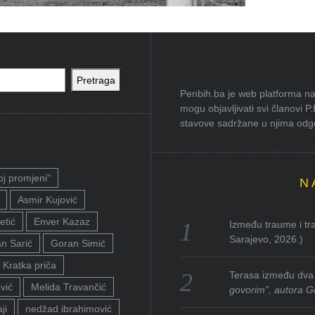
Pretraga
Penbih.ba je web platforma na 
mogu objavljivati svi članovi P
stavove sadržane u njima odgov
oj promjeni"
N
Asmir Kujović
etić
Enver Kazaz
Između traume i tra
Sarajevo, 2026.)
n Sarić
Goran Simić
Kratka priča
Terasa između dva 
vić
Melida Travančić
govorim”, autora G
ji
nedžad ibrahimović