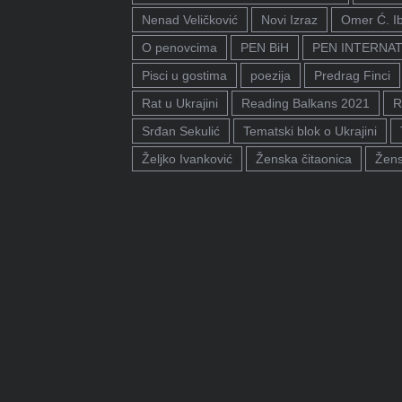
Nenad Veličković
Novi Izraz
Omer Ć. I
O penovcima
PEN BiH
PEN INTERNA
Pisci u gostima
poezija
Predrag Finci
Rat u Ukrajini
Reading Balkans 2021
R
Srđan Sekulić
Tematski blok o Ukrajini
Željko Ivanković
Ženska čitaonica
Žens