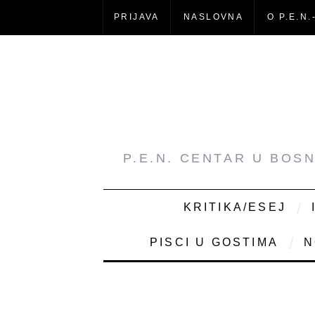
PRIJAVA
NASLOVNA
O P.E.N.
P.E.N. CENTAR U BOS
KRITIKA/ESEJ
PISCI U GOSTIMA
N