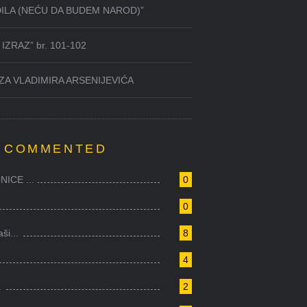
DILA (NEĆU DA BUDEM NAROD)”
IZRAZ” br. 101-102
ZA VLADIMIRA ARSENIJEVIĆA
 COMMENTED
ICE ...
0
0
i...
8
4
.
2