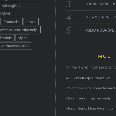
GORAN SARIĆ, “I
brahimagić
TIONAL
OBJAVLJEN “NOVI 
Promocije
proza
ezidencijalne stipendije
PISMO PODRŠKE 
Traduki
vijesti
ka čitaonica 2021
MOST
POZIV ZA PRIJAVE NA RADION
40. Susreti Zija Dizdarević: ...
Povodom Dana pobjede nad faš
Goran Sarić: Tlapnje i varlji...
Goran Sarić: Moja dvije i dva..