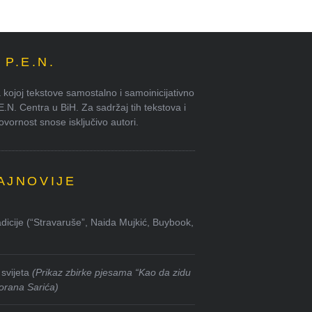
P.E.N.
kojoj tekstove samostalno i samoinicijativno
.E.N. Centra u BiH. Za sadržaj tih tekstova i
ornost snose isključivo autori.
AJNOVIJE
dicije (“Stravaruše”, Naida Mujkić, Buybook,
svijeta
(Prikaz zbirke pjesama “Kao da zidu
orana Sarića)