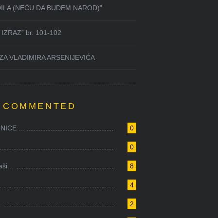
DILA (NEĆU DA BUDEM NAROD)”
IZRAZ” br. 101-102
ZA VLADIMIRA ARSENIJEVIĆA
 COMMENTED
ICE ...
0
0
i...
8
4
.
2