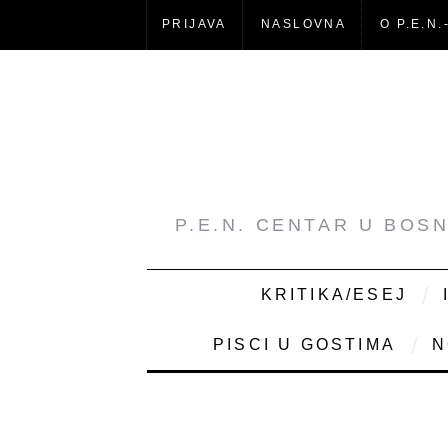
PRIJAVA
NASLOVNA
O P.E.N.
P.E.N. CENTAR U BOS
KRITIKA/ESEJ
PISCI U GOSTIMA
N