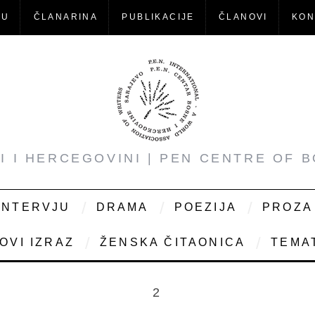
-U
ČLANARINA
PUBLIKACIJE
ČLANOVI
KON
NI I HERCEGOVINI | PEN CENTRE OF 
INTERVJU
DRAMA
POEZIJA
PROZA
OVI IZRAZ
ŽENSKA ČITAONICA
TEMAT
2