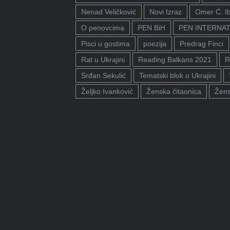
Nenad Veličković
Novi Izraz
Omer Ć. I
O penovcima
PEN BiH
PEN INTERNA
Pisci u gostima
poezija
Predrag Finci
Rat u Ukrajini
Reading Balkans 2021
R
Srđan Sekulić
Tematski blok o Ukrajini
Željko Ivanković
Ženska čitaonica
Žens