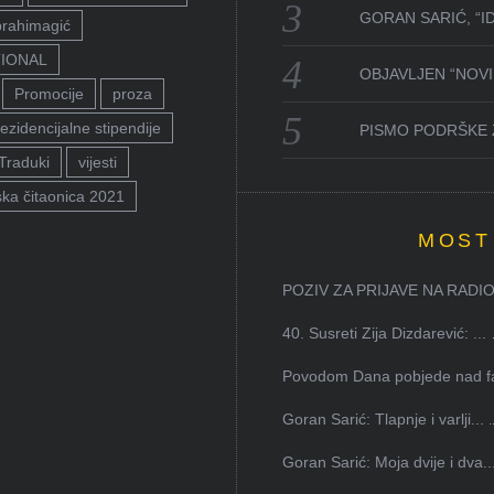
GORAN SARIĆ, “I
brahimagić
TIONAL
OBJAVLJEN “NOVI 
Promocije
proza
ezidencijalne stipendije
PISMO PODRŠKE 
Traduki
vijesti
ka čitaonica 2021
MOST
POZIV ZA PRIJAVE NA RADION
40. Susreti Zija Dizdarević: ...
Povodom Dana pobjede nad faš
Goran Sarić: Tlapnje i varlji...
Goran Sarić: Moja dvije i dva..