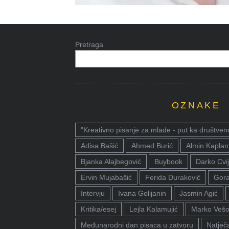
Pretraga
OZNAKE
"Kreativno pisanje za mlade - put ka društven
Adisa Bašić
Ahmed Burić
Almin Kaplan
Bjanka Alajbegović
Buybook
Darko Cvij
Ervin Mujabašić
Ferida Duraković
Gora
Intervju
Ivana Golijanin
Jasmin Agić
Kritika/esej
Lejla Kalamujić
Marko Vešo
Međunarodni dan pisaca u zatvoru
Natječa