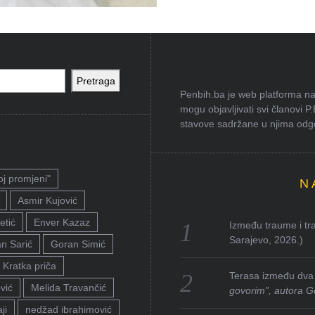
Pretraga
Penbih.ba je web platforma na 
mogu objavljivati svi članovi P
stavove sadržane u njima odgov
oj promjeni"
N
Asmir Kujović
etić
Enver Kazaz
Između traume i tra
Sarajevo, 2026.)
n Sarić
Goran Simić
Kratka priča
Terasa između dva 
vić
Melida Travančić
govorim”, autora G
ji
nedžad ibrahimović