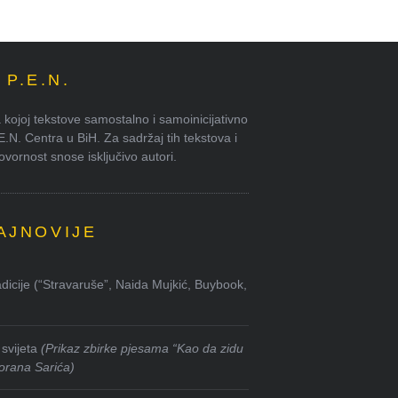
P.E.N.
kojoj tekstove samostalno i samoinicijativno
.E.N. Centra u BiH. Za sadržaj tih tekstova i
ornost snose isključivo autori.
AJNOVIJE
dicije (“Stravaruše”, Naida Mujkić, Buybook,
svijeta
(Prikaz zbirke pjesama “Kao da zidu
orana Sarića)