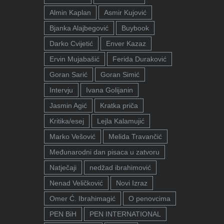
Almin Kaplan
Asmir Kujović
Bjanka Alajbegović
Buybook
Darko Cvijetić
Enver Kazaz
Ervin Mujabašić
Ferida Duraković
Goran Sarić
Goran Simić
Intervju
Ivana Golijanin
Jasmin Agić
Kratka priča
Kritika/esej
Lejla Kalamujić
Marko Vešović
Melida Travančić
Međunarodni dan pisaca u zatvoru
Natječaji
nedžad ibrahimović
Nenad Veličković
Novi Izraz
Omer Ć. Ibrahimagić
O penovcima
PEN BiH
PEN INTERNATIONAL