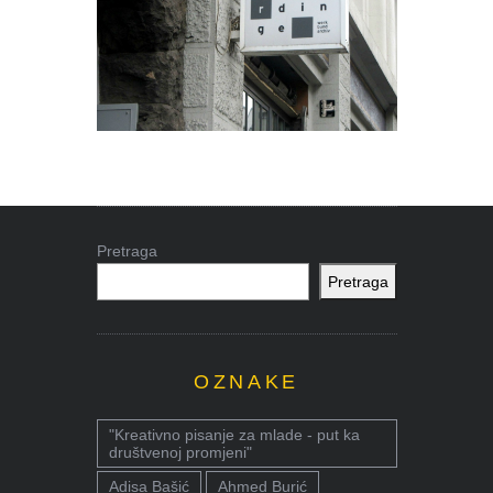
Pretraga
Pretraga
OZNAKE
"Kreativno pisanje za mlade - put ka
društvenoj promjeni"
Adisa Bašić
Ahmed Burić