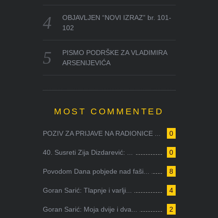
OBJAVLJEN “NOVI IZRAZ” br. 101-
102
PISMO PODRŠKE ZA VLADIMIRA
ARSENIJEVIĆA
MOST COMMENTED
POZIV ZA PRIJAVE NA RADIONICE ...
0
40. Susreti Zija Dizdarević: ...
0
Povodom Dana pobjede nad faši...
8
Goran Sarić: Tlapnje i varlji...
4
Goran Sarić: Moja dvije i dva...
2