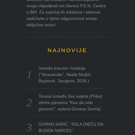
mogu objavljivati svi članovi P.E.N. Centra
u BiH. Za sadržaj tih tekstova i stavove
sadržane u njima odgovornost snose
isključivo autori.
NAJNOVIJE
Između traume i tradicije
(“Stravaruše”, Naida Mujkić,
Buybook, Sarajevo, 2026.)
Terasa između dva svijeta
(Prikaz
zbirke pjesama “Kao da zidu
govorim”, autora Gorana Sarića)
GORAN SARIĆ, “IDILA (NEĆU DA
BUDEM NAROD)”