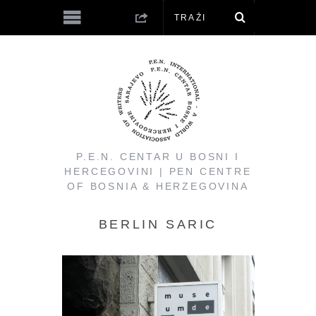
P.E.N. CENTAR U BOSNI I
HERCEGOVINI | PEN CENTRE
OF BOSNIA & HERZEGOVINA
BERLIN SARIC