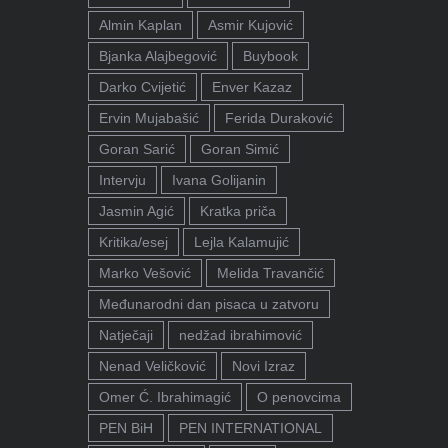
Almin Kaplan
Asmir Kujović
Bjanka Alajbegović
Buybook
Darko Cvijetić
Enver Kazaz
Ervin Mujabašić
Ferida Duraković
Goran Sarić
Goran Simić
Intervju
Ivana Golijanin
Jasmin Agić
Kratka priča
Kritika/esej
Lejla Kalamujić
Marko Vešović
Melida Travančić
Međunarodni dan pisaca u zatvoru
Natječaji
nedžad ibrahimović
Nenad Veličković
Novi Izraz
Omer Ć. Ibrahimagić
O penovcima
PEN BiH
PEN INTERNATIONAL