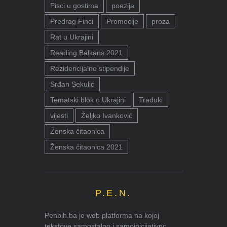
Pisci u gostima
poezija
Predrag Finci
Promocije
proza
Rat u Ukrajini
Reading Balkans 2021
Rezidencijalne stipendije
Srđan Sekulić
Tematski blok o Ukrajini
Traduki
vijesti
Željko Ivanković
Ženska čitaonica
Ženska čitaonica 2021
P.E.N.
Penbih.ba je web platforma na kojoj
tekstove samostalno i samoinicijativno