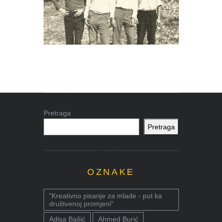
Pretraga
Pretraga
OZNAKE
"Kreativno pisanje za mlade - put ka
društvenoj promjeni"
Adisa Bašić
Ahmed Burić