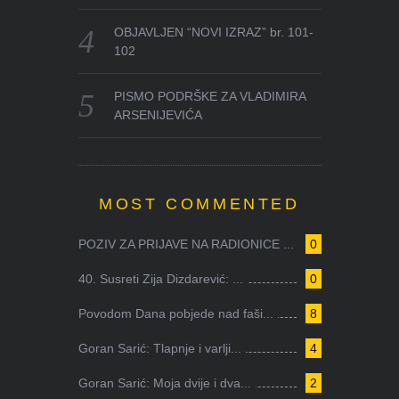
OBJAVLJEN “NOVI IZRAZ” br. 101-
102
PISMO PODRŠKE ZA VLADIMIRA
ARSENIJEVIĆA
MOST COMMENTED
POZIV ZA PRIJAVE NA RADIONICE ...
0
40. Susreti Zija Dizdarević: ...
0
Povodom Dana pobjede nad faši...
8
Goran Sarić: Tlapnje i varlji...
4
Goran Sarić: Moja dvije i dva...
2