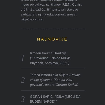
mogu objavljivati svi članovi P.E.N. Centra
u BiH. Za sadržaj tih tekstova i stavove
sadržane u njima odgovornost snose
isključivo autori.
NAJNOVIJE
Između traume i tradicije
(“Stravaruše”, Naida Mujkić,
Buybook, Sarajevo, 2026.)
Terasa između dva svijeta
(Prikaz
zbirke pjesama “Kao da zidu
govorim”, autora Gorana Sarića)
GORAN SARIĆ, “IDILA (NEĆU DA
BUDEM NAROD)”