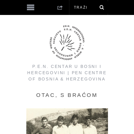
P.E.N. CENTAR U BOSNI I
HERCEGOVINI | PEN CENTRE
OF BOSNIA & HERZEGOVINA
OTAC, S BRAĆOM