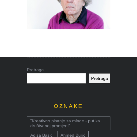
Pretraga
Pretraga
OZNAKE
"Kreativno pisanje za mlade - put ka
društvenoj promjeni"
Adisa Bašić
Ahmed Burić