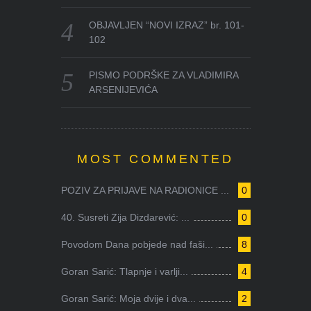
OBJAVLJEN “NOVI IZRAZ” br. 101-
102
PISMO PODRŠKE ZA VLADIMIRA
ARSENIJEVIĆA
MOST COMMENTED
POZIV ZA PRIJAVE NA RADIONICE ...
0
40. Susreti Zija Dizdarević: ...
0
Povodom Dana pobjede nad faši...
8
Goran Sarić: Tlapnje i varlji...
4
Goran Sarić: Moja dvije i dva...
2