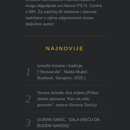
mogu objavljivati svi članovi P.E.N. Centra
u BiH. Za sadržaj tih tekstova i stavove
sadržane u njima odgovornost snose
isključivo autori.
NAJNOVIJE
Između traume i tradicije
(“Stravaruše”, Naida Mujkić,
Buybook, Sarajevo, 2026.)
Terasa između dva svijeta
(Prikaz
zbirke pjesama “Kao da zidu
govorim”, autora Gorana Sarića)
GORAN SARIĆ, “IDILA (NEĆU DA
BUDEM NAROD)”