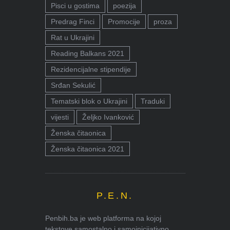
Pisci u gostima
poezija
Predrag Finci
Promocije
proza
Rat u Ukrajini
Reading Balkans 2021
Rezidencijalne stipendije
Srđan Sekulić
Tematski blok o Ukrajini
Traduki
vijesti
Željko Ivanković
Ženska čitaonica
Ženska čitaonica 2021
P.E.N.
Penbih.ba je web platforma na kojoj
tekstove samostalno i samoinicijativno