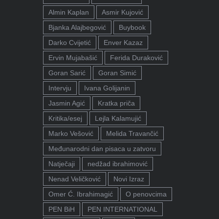
Almin Kaplan
Asmir Kujović
Bjanka Alajbegović
Buybook
Darko Cvijetić
Enver Kazaz
Ervin Mujabašić
Ferida Duraković
Goran Sarić
Goran Simić
Intervju
Ivana Golijanin
Jasmin Agić
Kratka priča
Kritika/esej
Lejla Kalamujić
Marko Vešović
Melida Travančić
Međunarodni dan pisaca u zatvoru
Natječaji
nedžad ibrahimović
Nenad Veličković
Novi Izraz
Omer Ć. Ibrahimagić
O penovcima
PEN BiH
PEN INTERNATIONAL