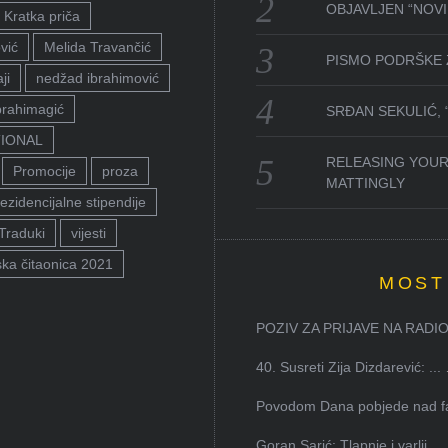
OBJAVLJEN “NOVI 
Kratka priča
vić
Melida Travančić
PISMO PODRŠKE 
ji
nedžad ibrahimović
brahimagić
SRĐAN SEKULIĆ,
TIONAL
RELEASING YOUR
Promocije
proza
MATTINGLY
ezidencijalne stipendije
Traduki
vijesti
ka čitaonica 2021
MOST
POZIV ZA PRIJAVE NA RADION
40. Susreti Zija Dizdarević: ...
Povodom Dana pobjede nad faš
Goran Sarić: Tlapnje i varlji...