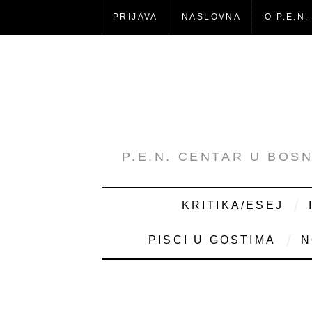
PRIJAVA
NASLOVNA
O P.E.N.
P.E.N. CENTAR U BOS
KRITIKA/ESEJ
PISCI U GOSTIMA
N