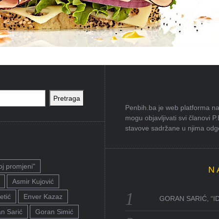
Pretraga
Penbih.ba je web platforma na 
mogu objavljivati svi članovi P
stavove sadržane u njima odgov
oj promjeni"
N
Asmir Kujović
etić
Enver Kazaz
GORAN SARIĆ, “I
n Sarić
Goran Simić