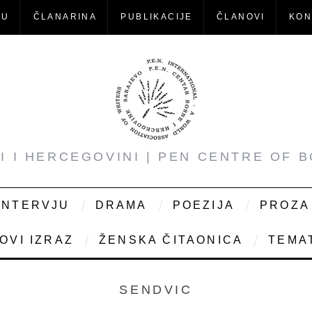
-U
ČLANARINA
PUBLIKACIJE
ČLANOVI
KON
NI I HERCEGOVINI | PEN CENTRE OF 
INTERVJU
DRAMA
POEZIJA
PROZA
OVI IZRAZ
ŽENSKA ČITAONICA
TEMAT
SENDVIC