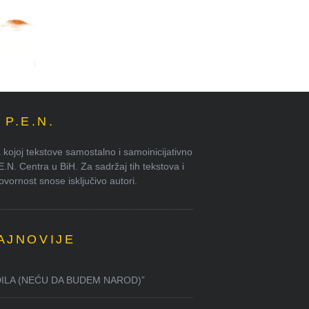
P.E.N.
kojoj tekstove samostalno i samoinicijativno
.E.N. Centra u BiH. Za sadržaj tih tekstova i
ornost snose isključivo autori.
AJNOVIJE
DILA (NEĆU DA BUDEM NAROD)”