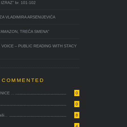
IZRAZ” br. 101-102
ZA VLADIMIRA ARSENIJEVIĆA
 “AMAZON, TREĆA SMENA”
 VOICE – PUBLIC READING WITH STACY
 COMMENTED
ICE ...
0
0
i...
8
4