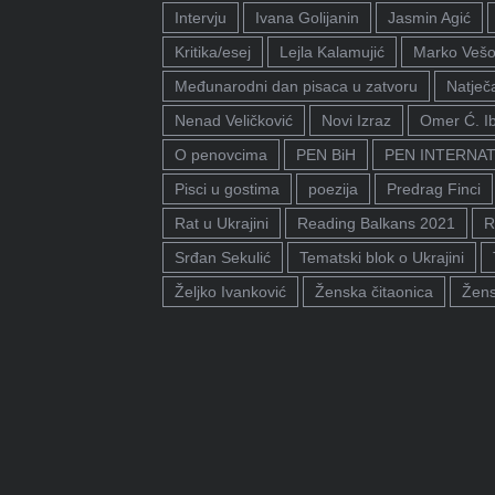
Intervju
Ivana Golijanin
Jasmin Agić
Kritika/esej
Lejla Kalamujić
Marko Vešo
Međunarodni dan pisaca u zatvoru
Natječa
Nenad Veličković
Novi Izraz
Omer Ć. I
O penovcima
PEN BiH
PEN INTERNA
Pisci u gostima
poezija
Predrag Finci
Rat u Ukrajini
Reading Balkans 2021
R
Srđan Sekulić
Tematski blok o Ukrajini
Željko Ivanković
Ženska čitaonica
Žens