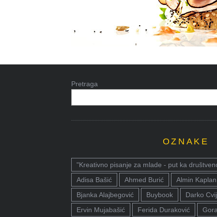
Pretraga
OZNAKE
"Kreativno pisanje za mlade - put ka društven
Adisa Bašić
Ahmed Burić
Almin Kaplan
Bjanka Alajbegović
Buybook
Darko Cvij
Ervin Mujabašić
Ferida Duraković
Gora