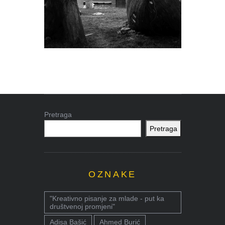
Pretraga
Pretraga
OZNAKE
"Kreativno pisanje za mlade - put ka
društvenoj promjeni"
Adisa Bašić
Ahmed Burić