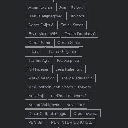
Almin Kaplan
Asmir Kujović
Bjanka Alajbegović
Buybook
Darko Cvijetić
Enver Kazaz
Ervin Mujabašić
Ferida Duraković
Goran Sarić
Goran Simić
Intervju
Ivana Golijanin
Jasmin Agić
Kratka priča
Kritika/esej
Lejla Kalamujić
Marko Vešović
Melida Travančić
Međunarodni dan pisaca u zatvoru
Natječaji
nedžad ibrahimović
Nenad Veličković
Novi Izraz
Omer Ć. Ibrahimagić
O penovcima
PEN BiH
PEN INTERNATIONAL