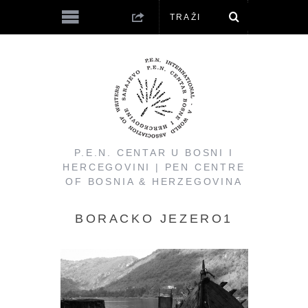
P.E.N. CENTAR U BOSNI I
HERCEGOVINI | PEN CENTRE
OF BOSNIA & HERZEGOVINA
BORACKO JEZERO1