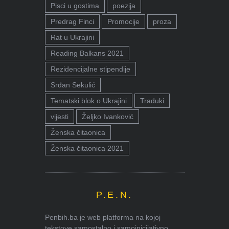
Pisci u gostima
poezija
Predrag Finci
Promocije
proza
Rat u Ukrajini
Reading Balkans 2021
Rezidencijalne stipendije
Srđan Sekulić
Tematski blok o Ukrajini
Traduki
vijesti
Željko Ivanković
Ženska čitaonica
Ženska čitaonica 2021
P.E.N.
Penbih.ba je web platforma na kojoj
tekstove samostalno i samoinicijativno