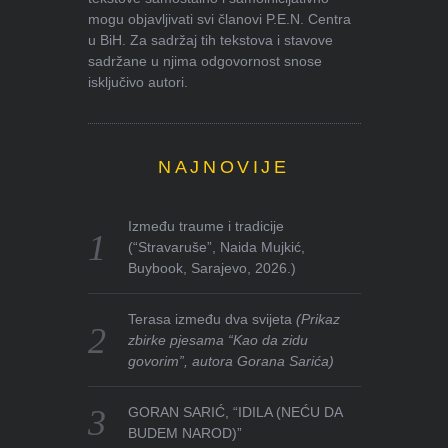
mogu objavljivati svi članovi P.E.N. Centra
u BiH. Za sadržaj tih tekstova i stavove
sadržane u njima odgovornost snose
isključivo autori.
NAJNOVIJE
Između traume i tradicije
(“Stravaruše”, Naida Mujkić,
Buybook, Sarajevo, 2026.)
Terasa između dva svijeta
(Prikaz
zbirke pjesama “Kao da zidu
govorim”, autora Gorana Sarića)
GORAN SARIĆ, “IDILA (NEĆU DA
BUDEM NAROD)”