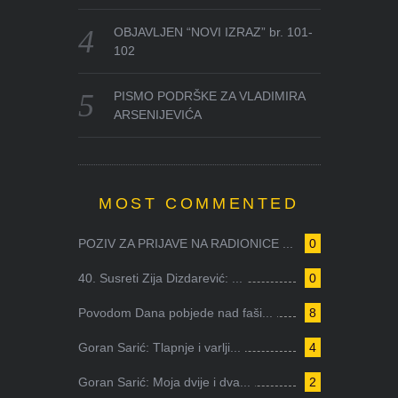
OBJAVLJEN “NOVI IZRAZ” br. 101-
102
PISMO PODRŠKE ZA VLADIMIRA
ARSENIJEVIĆA
MOST COMMENTED
POZIV ZA PRIJAVE NA RADIONICE ...
0
40. Susreti Zija Dizdarević: ...
0
Povodom Dana pobjede nad faši...
8
Goran Sarić: Tlapnje i varlji...
4
Goran Sarić: Moja dvije i dva...
2