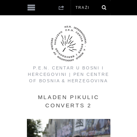
P.E.N. CENTAR U BOSNI I
HERCEGOVINI | PEN CENTRE
OF BOSNIA & HERZEGOVINA
MLADEN PIKULIC
CONVERTS 2