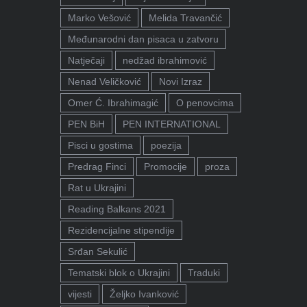
Marko Vešović
Melida Travančić
Međunarodni dan pisaca u zatvoru
Natječaji
nedžad ibrahimović
Nenad Veličković
Novi Izraz
Omer Ć. Ibrahimagić
O penovcima
PEN BiH
PEN INTERNATIONAL
Pisci u gostima
poezija
Predrag Finci
Promocije
proza
Rat u Ukrajini
Reading Balkans 2021
Rezidencijalne stipendije
Srđan Sekulić
Tematski blok o Ukrajini
Traduki
vijesti
Željko Ivanković