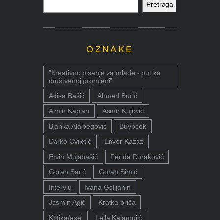
Pretraga
OZNAKE
"Kreativno pisanje za mlade - put ka
društvenoj promjeni"
Adisa Bašić
Ahmed Burić
Almin Kaplan
Asmir Kujović
Bjanka Alajbegović
Buybook
Darko Cvijetić
Enver Kazaz
Ervin Mujabašić
Ferida Duraković
Goran Sarić
Goran Simić
Intervju
Ivana Golijanin
Jasmin Agić
Kratka priča
Kritika/esej
Lejla Kalamujić