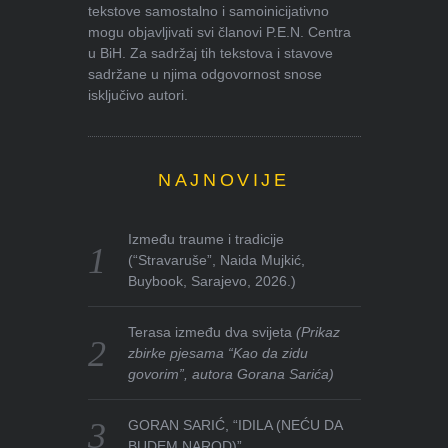
tekstove samostalno i samoinicijativno
mogu objavljivati svi članovi P.E.N. Centra
u BiH. Za sadržaj tih tekstova i stavove
sadržane u njima odgovornost snose
isključivo autori.
NAJNOVIJE
Između traume i tradicije
(“Stravaruše”, Naida Mujkić,
Buybook, Sarajevo, 2026.)
Terasa između dva svijeta
(Prikaz
zbirke pjesama “Kao da zidu
govorim”, autora Gorana Sarića)
GORAN SARIĆ, “IDILA (NEĆU DA
BUDEM NAROD)”