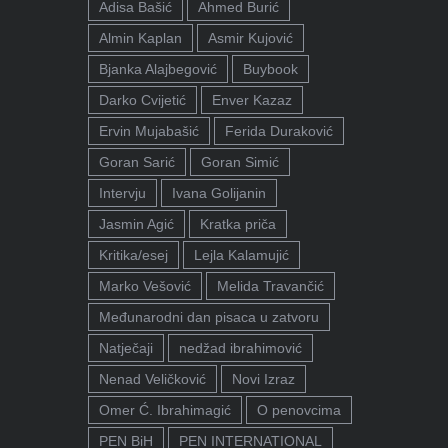
Adisa Bašić
Ahmed Burić
Almin Kaplan
Asmir Kujović
Bjanka Alajbegović
Buybook
Darko Cvijetić
Enver Kazaz
Ervin Mujabašić
Ferida Duraković
Goran Sarić
Goran Simić
Intervju
Ivana Golijanin
Jasmin Agić
Kratka priča
Kritika/esej
Lejla Kalamujić
Marko Vešović
Melida Travančić
Međunarodni dan pisaca u zatvoru
Natječaji
nedžad ibrahimović
Nenad Veličković
Novi Izraz
Omer Ć. Ibrahimagić
O penovcima
PEN BiH
PEN INTERNATIONAL