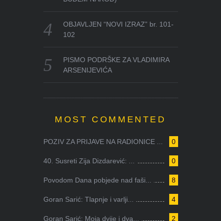
OBJAVLJEN “NOVI IZRAZ” br. 101-
102
PISMO PODRŠKE ZA VLADIMIRA
ARSENIJEVIĆA
MOST COMMENTED
POZIV ZA PRIJAVE NA RADIONICE ...
0
40. Susreti Zija Dizdarević: ...
0
Povodom Dana pobjede nad faši...
8
Goran Sarić: Tlapnje i varlji...
4
Goran Sarić: Moja dvije i dva...
2