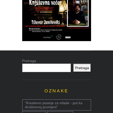
Pretraga
Pretraga
OZNAKE
"Kreativno pisanje za mlade - put ka
društvenoj promjeni"