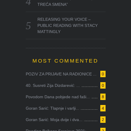
TREĆA SMENA”
RELEASING YOUR VOICE –
PUBLIC READING WITH STACY
MATTINGLY
MOST COMMENTED
POZIV ZA PRIJAVE NA RADIONICE ...
0
40. Susreti Zija Dizdarević: ...
0
Povodom Dana pobjede nad faši...
8
Goran Sarić: Tlapnje i varlji...
4
Goran Sarić: Moja dvije i dva...
2