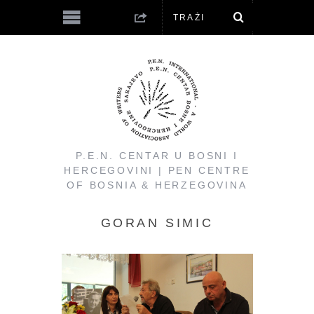
P.E.N. CENTAR U BOSNI I
HERCEGOVINI | PEN CENTRE
OF BOSNIA & HERZEGOVINA
GORAN SIMIC