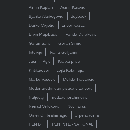
Almin Kaplan
Asmir Kujović
Bjanka Alajbegović
Buybook
Darko Cvijetić
Enver Kazaz
Ervin Mujabašić
Ferida Duraković
Goran Sarić
Goran Simić
Intervju
Ivana Golijanin
Jasmin Agić
Kratka priča
Kritika/esej
Lejla Kalamujić
Marko Vešović
Melida Travančić
Međunarodni dan pisaca u zatvoru
Natječaji
nedžad ibrahimović
Nenad Veličković
Novi Izraz
Omer Ć. Ibrahimagić
O penovcima
PEN BiH
PEN INTERNATIONAL