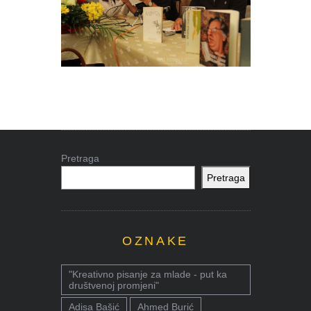
Pretraga
Pretraga
OZNAKE
"Kreativno pisanje za mlade - put ka
društvenoj promjeni"
Adisa Bašić
Ahmed Burić