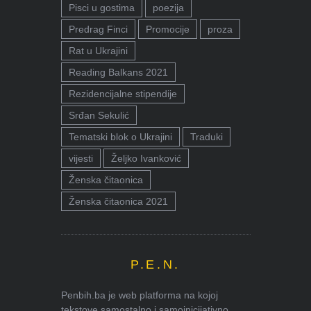
Pisci u gostima
poezija
Predrag Finci
Promocije
proza
Rat u Ukrajini
Reading Balkans 2021
Rezidencijalne stipendije
Srđan Sekulić
Tematski blok o Ukrajini
Traduki
vijesti
Željko Ivanković
Ženska čitaonica
Ženska čitaonica 2021
P.E.N.
Penbih.ba je web platforma na kojoj
tekstove samostalno i samoinicijativno